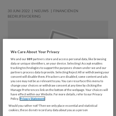
30 JUNI 2022
NIEUWS
FINANCIËN EN
BEDRIJFSVOERING
We Care About Your Privacy
We and our
889
partners store and access personal data, like browsing
data or unique identifiers, on your device. Selecting I Accept enables
tracking technologies to support the purposes shown under we and our
partners process data to provide. Selecting Reject All or withdrawing your
consent will disable them. If trackers are disabled, some content and ads
you see may not be as relevant to you. You can resurface this menu to
change your choices or withdraw consent at any time by clicking the
Manage Preferences link on the bottom of the webpage. Your choices will
have effect within our Website. For more details, refer to our Privacy
Policy.
Privacy Statement
Quickscan: grotere contracten en
Would you rather not? Then we only place essential and statistical
meer student-werknemers in
cookies, these do not record any data about you as a person