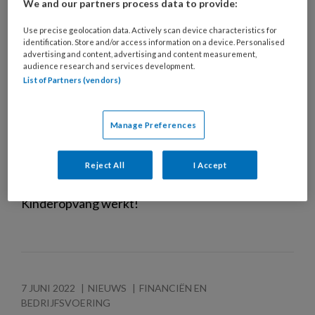
kinderopvang
We and our partners process data to provide:
Goed nieuws voor de sector:
Use precise geolocation data. Actively scan device characteristics for
identification. Store and/or access information on a device. Personalised
kinderopvangmedewerkers zijn gemiddeld meer
advertising and content, advertising and content measurement,
audience research and services development.
gaan werken. Er worden grotere contracten
List of Partners (vendors)
aangeboden aan medewerkers die meer uren
willen werken en bij meer dan de helft van de
kinderopvangorganisaties zijn de contracturen
Manage Preferences
gestegen. Ook hebben steeds meer organisaties
meer dan 30 procent student-werknemers in
Reject All
I Accept
dienst, blijkt uit de kwartaalpeiling van
Kinderopvang werkt!
7 JUNI 2022
NIEUWS
FINANCIËN EN
BEDRIJFSVOERING