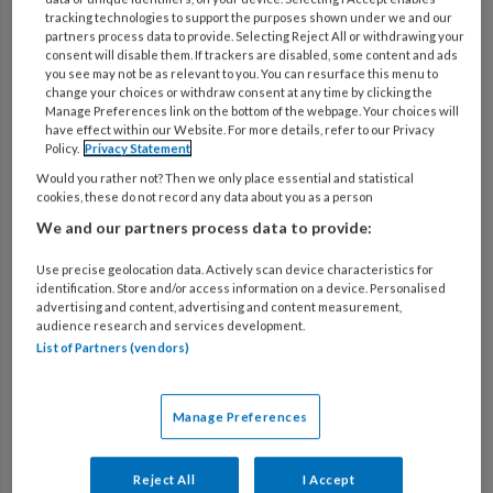
tracking technologies to support the purposes shown under we and our
Verfijn zoekresultaten
partners process data to provide. Selecting Reject All or withdrawing your
consent will disable them. If trackers are disabled, some content and ads
you see may not be as relevant to you. You can resurface this menu to
change your choices or withdraw consent at any time by clicking the
Manage Preferences link on the bottom of the webpage. Your choices will
10 JULI 2026
ONTWIKKELING VAN KINDEREN
have effect within our Website. For more details, refer to our Privacy
Geluid onder het doek
Policy.
Privacy Statement
Would you rather not? Then we only place essential and statistical
cookies, these do not record any data about you as a person
We and our partners process data to provide:
10 JULI 2026
ONTWIKKELING VAN KINDEREN
Pokémon Trainers op avontuur
Use precise geolocation data. Actively scan device characteristics for
identification. Store and/or access information on a device. Personalised
advertising and content, advertising and content measurement,
audience research and services development.
List of Partners (vendors)
10 JULI 2026
SAMENWERKEN
Vlaggenroof 2.0
Manage Preferences
10 JULI 2026
SAMENWERKEN
Reject All
I Accept