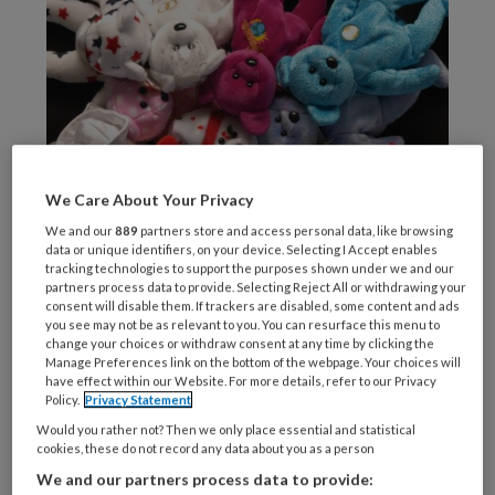
We Care About Your Privacy
We and our
889
partners store and access personal data, like browsing
data or unique identifiers, on your device. Selecting I Accept enables
tracking technologies to support the purposes shown under we and our
Foto: Adobestock/Gale Distler
partners process data to provide. Selecting Reject All or withdrawing your
Leeftijd:
consent will disable them. If trackers are disabled, some content and ads
you see may not be as relevant to you. You can resurface this menu to
change your choices or withdraw consent at any time by clicking the
Manage Preferences link on the bottom of the webpage. Your choices will
have effect within our Website. For more details, refer to our Privacy
Policy.
Privacy Statement
REGISTREREN
Would you rather not? Then we only place essential and statistical
cookies, these do not record any data about you as a person
We and our partners process data to provide:
Wil je dit artikel lezen?