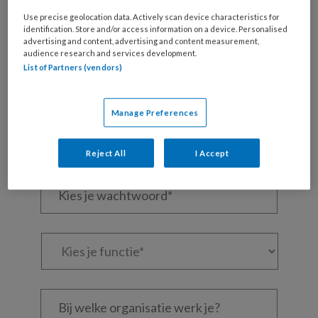
Use precise geolocation data. Actively scan device characteristics for
Maak gratis een account aan en lees 2
identification. Store and/or access information on a device. Personalised
artikelen gratis per maand
advertising and content, advertising and content measurement,
audience research and services development.
List of Partners (vendors)
Al een account of abonnement?
Log dan in
Manage Preferences
Wat
is
je
Reject All
I Accept
e-
Kies
mailadres?
je
*
*
wachtwoord*
*
Kies
je
functie
*
Bij
welke