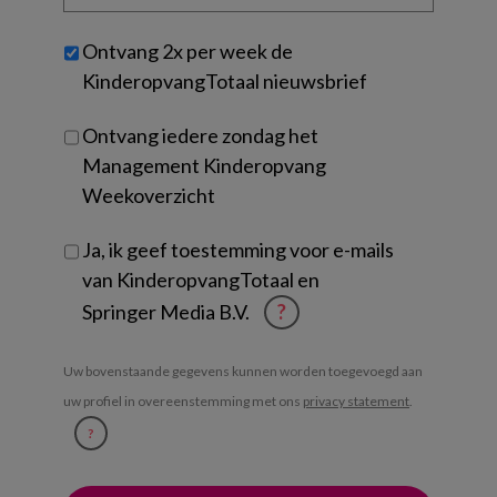
organisatie
werk
Untitled
Ontvang 2x per week de
je?
KinderopvangTotaal nieuwsbrief
Ontvang iedere zondag het
Management Kinderopvang
Weekoverzicht
Ja, ik geef toestemming voor e-mails
van KinderopvangTotaal en
Springer Media B.V.
?
Uw bovenstaande gegevens kunnen worden toegevoegd aan
uw profiel in overeenstemming met ons
privacy statement
.
?