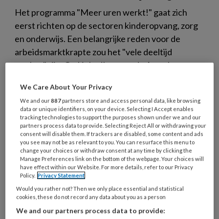
Het programma "Meer uren werkt!" gaat zich
eerst richten op de sectoren kinderopvang, zorg
en onderwijs. Een belangrijke reden voor de
arbeidsmarktkrapte zou het "vele deeltijd
werken" zijn. Op LinkedIn ageerde Amy-Jane
Gielen met haar viral posts vorig jaar al tegen een
We Care About Your Privacy
soortgelijke campagne. Die werd daarna offline
We and our
887
partners store and access personal data, like browsing
gehaald.
data or unique identifiers, on your device. Selecting I Accept enables
tracking technologies to support the purposes shown under we and our
partners process data to provide. Selecting Reject All or withdrawing your
consent will disable them. If trackers are disabled, some content and ads
you see may not be as relevant to you. You can resurface this menu to
change your choices or withdraw consent at any time by clicking the
Manage Preferences link on the bottom of the webpage. Your choices will
25 OKTOBER 2023
NIEUWS
ARBEIDSVOORWAARDEN
have effect within our Website. For more details, refer to our Privacy
Policy.
Privacy Statement
Would you rather not? Then we only place essential and statistical
cookies, these do not record any data about you as a person
We and our partners process data to provide: