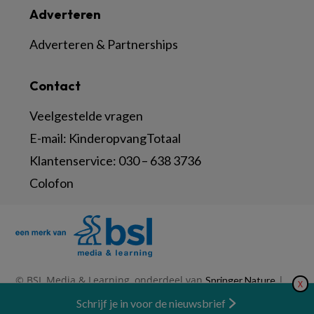
Adverteren
Adverteren & Partnerships
Contact
Veelgestelde vragen
E-mail:
KinderopvangTotaal
Klantenservice:
030 – 638 3736
Colofon
© BSL Media & Learning, onderdeel van
|
Springer Nature
X
|
|
Privacy Statement
Disclaimer
Voorwaarden
Nieuwsbrief
Schrijf je in voor de nieuwsbrief
Abonneren