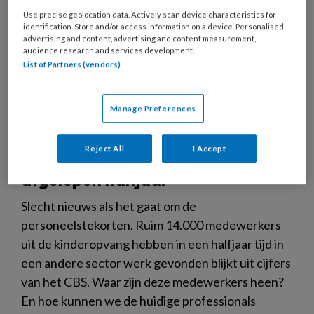
Use precise geolocation data. Actively scan device characteristics for
identification. Store and/or access information on a device. Personalised
advertising and content, advertising and content measurement,
audience research and services development.
List of Partners (vendors)
Manage Preferences
Pijnlijke leegloop: 14.000
Reject All
I Accept
medewerkers weg uit sector in
afgelopen halfjaar
Slecht nieuws als het gaat om de
personeelstekorten. Ruim 14.000 medewerkers
uit de kinderopvang hebben in een halfjaar tijd in
een andere sector werk gevonden blijkt uit cijfers
van het CBS. Waar zijn deze medewerkers heen?
En hoe kunnen we de huidige professionals