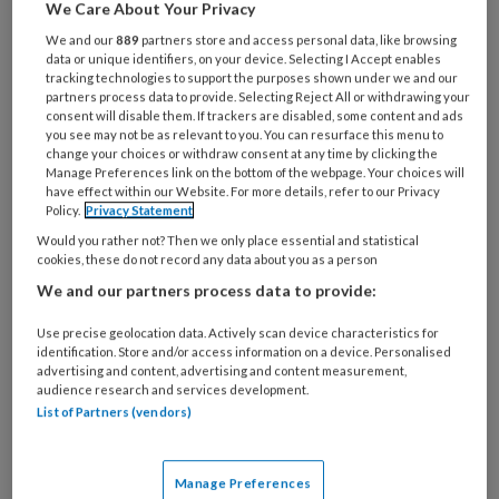
is
We Care About Your Privacy
je
We and our
889
partners store and access personal data, like browsing
e-
Kies
data or unique identifiers, on your device. Selecting I Accept enables
mailadres?
tracking technologies to support the purposes shown under we and our
je
partners process data to provide. Selecting Reject All or withdrawing your
*
*
wachtwoord*
*
consent will disable them. If trackers are disabled, some content and ads
you see may not be as relevant to you. You can resurface this menu to
Kies
change your choices or withdraw consent at any time by clicking the
je
Manage Preferences link on the bottom of the webpage. Your choices will
have effect within our Website. For more details, refer to our Privacy
functie
*
Policy.
Privacy Statement
Bij
Would you rather not? Then we only place essential and statistical
cookies, these do not record any data about you as a person
welke
organisatie
We and our partners process data to provide:
werk
Untitled
Ontvang 2x per week de
Use precise geolocation data. Actively scan device characteristics for
je?
identification. Store and/or access information on a device. Personalised
KinderopvangTotaal nieuwsbrief
advertising and content, advertising and content measurement,
audience research and services development.
List of Partners (vendors)
Ontvang iedere zondag het
Management Kinderopvang
Weekoverzicht
Manage Preferences