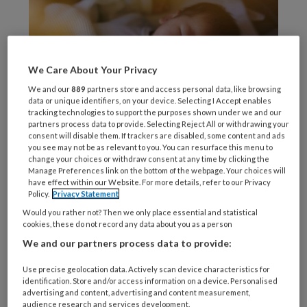
We Care About Your Privacy
We and our
889
partners store and access personal data, like browsing
data or unique identifiers, on your device. Selecting I Accept enables
tracking technologies to support the purposes shown under we and our
Beeld: Unsplash
partners process data to provide. Selecting Reject All or withdrawing your
consent will disable them. If trackers are disabled, some content and ads
Het
you see may not be as relevant to you. You can resurface this menu to
change your choices or withdraw consent at any time by clicking the
Manage Preferences link on the bottom of the webpage. Your choices will
have effect within our Website. For more details, refer to our Privacy
Policy.
Privacy Statement
REGISTREREN
Would you rather not? Then we only place essential and statistical
cookies, these do not record any data about you as a person
Wil je dit artikel lezen?
We and our partners process data to provide:
Maak gratis een account aan en lees 2
Use precise geolocation data. Actively scan device characteristics for
identification. Store and/or access information on a device. Personalised
artikelen gratis per maand
advertising and content, advertising and content measurement,
audience research and services development.