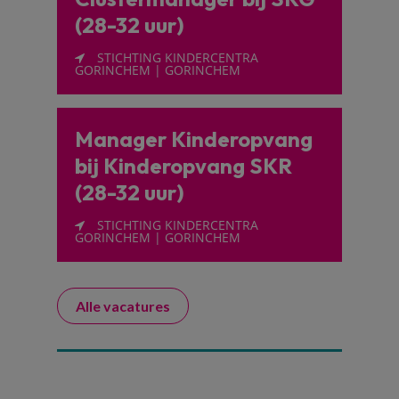
(28-32 uur)
STICHTING KINDERCENTRA
GORINCHEM | GORINCHEM
Manager Kinderopvang
bij Kinderopvang SKR
(28-32 uur)
STICHTING KINDERCENTRA
GORINCHEM | GORINCHEM
Alle vacatures