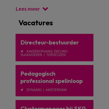
Lees meer
Vacatures
Directeur-bestuurder
KINDEROPVANG ZEEUWS-
VLAANDEREN | TERNEUZEN
Pedagogisch
professional spelinloop
DYNAMO | AMSTERDAM
Clustermanager bij SKG