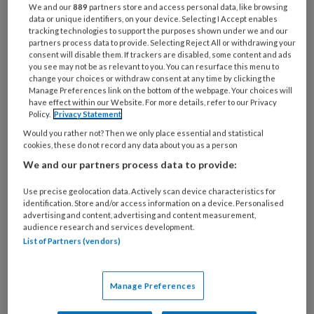
We and our
889
partners store and access personal data, like browsing
data or unique identifiers, on your device. Selecting I Accept enables
12 JANUARI 2023
NIEUWS
FINANCIËN EN
tracking technologies to support the purposes shown under we and our
BEDRIJFSVOERING
partners process data to provide. Selecting Reject All or withdrawing your
consent will disable them. If trackers are disabled, some content and ads
you see may not be as relevant to you. You can resurface this menu to
change your choices or withdraw consent at any time by clicking the
Manage Preferences link on the bottom of the webpage. Your choices will
have effect within our Website. For more details, refer to our Privacy
Policy.
Privacy Statement
Would you rather not? Then we only place essential and statistical
cookies, these do not record any data about you as a person
We and our partners process data to provide:
Use precise geolocation data. Actively scan device characteristics for
identification. Store and/or access information on a device. Personalised
advertising and content, advertising and content measurement,
audience research and services development.
List of Partners (vendors)
Uitleg over kinderopvangtoeslag
nu ook in het Oekraïens en
Manage Preferences
Russisch