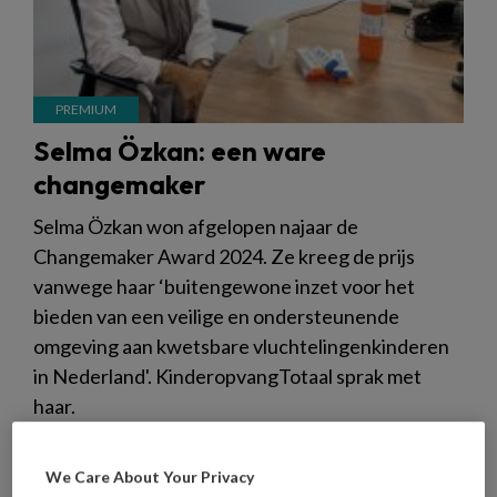
Selma Özkan: een ware
changemaker
Selma Özkan won afgelopen najaar de
Changemaker Award 2024. Ze kreeg de prijs
vanwege haar ‘buitengewone inzet voor het
bieden van een veilige en ondersteunende
omgeving aan kwetsbare vluchtelingenkinderen
in Nederland'. KinderopvangTotaal sprak met
haar.
We Care About Your Privacy