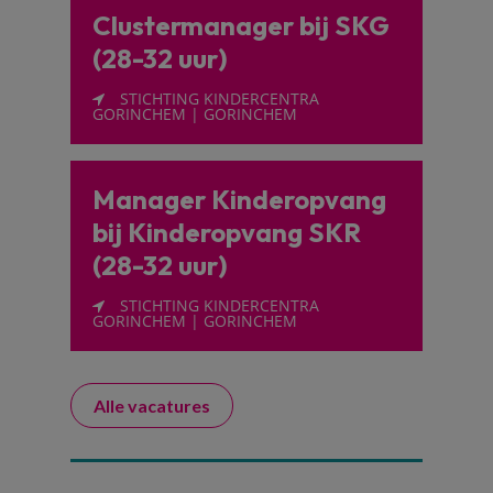
Clustermanager bij SKG
(28-32 uur)
STICHTING KINDERCENTRA
GORINCHEM | GORINCHEM
Manager Kinderopvang
bij Kinderopvang SKR
(28-32 uur)
STICHTING KINDERCENTRA
GORINCHEM | GORINCHEM
Alle vacatures