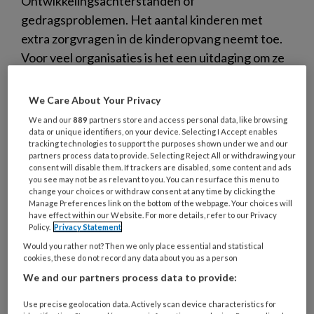
Ontwikkelingsachterstanden of
gedragsproblemen. Het aantal kinderen met
extra zorgvragen in de kinderopvang neemt toe.
Voor veel organisaties is het een uitdaging om ze
de juiste zorg en begeleiding te bieden. Zit er een
grens aan wat we van pedagogisch professionals
We Care About Your Privacy
mogen vragen?
We and our
889
partners store and access personal data, like browsing
data or unique identifiers, on your device. Selecting I Accept enables
tracking technologies to support the purposes shown under we and our
partners process data to provide. Selecting Reject All or withdrawing your
consent will disable them. If trackers are disabled, some content and ads
you see may not be as relevant to you. You can resurface this menu to
change your choices or withdraw consent at any time by clicking the
21 NOVEMBER 2025
NIEUWS
ZORGENKINDEREN
Manage Preferences link on the bottom of the webpage. Your choices will
have effect within our Website. For more details, refer to our Privacy
Policy.
Privacy Statement
Would you rather not? Then we only place essential and statistical
cookies, these do not record any data about you as a person
We and our partners process data to provide:
Use precise geolocation data. Actively scan device characteristics for