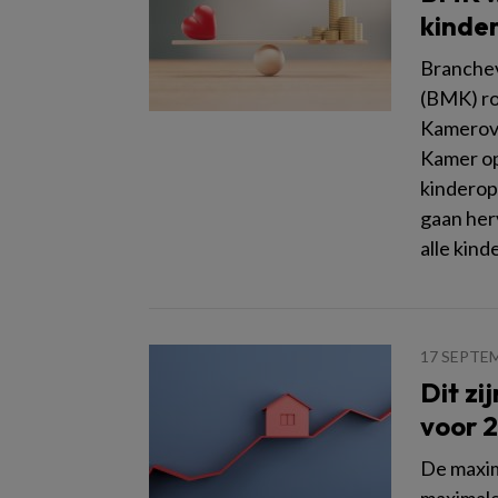
kinde
Branchev
(BMK) ro
Kamerove
Kamer op
kinderop
gaan her
alle kin
17 SEPTE
Dit zi
voor 
De maxim