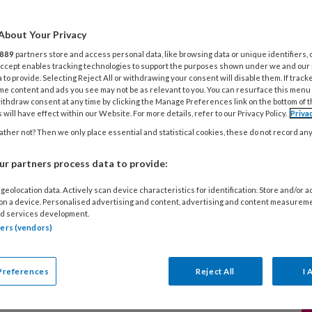
inderopvang ingevoerd. Volgens het Centraal
au zijn de baten van deze investering heel
About Your Privacy
 Maar de positieve arbeidsmarkteffecten lijken
889
partners store and access personal data, like browsing data or unique identifiers, 
at te worden, zeggen Janneke Plantenga en
 Accept enables tracking technologies to support the purposes shown under we and our
 to provide. Selecting Reject All or withdrawing your consent will disable them. If track
an Huizen.
me content and ads you see may not be as relevant to you. You can resurface this menu
ithdraw consent at any time by clicking the Manage Preferences link on the bottom of 
 will have effect within our Website. For more details, refer to our Privacy Policy.
Priva
ther not? Then we only place essential and statistical cookies, these do not record an
BER 2025
ACHTERGROND
WET- EN REGELGEVING
r partners process data to provide:
e: wat betekent het Wetsvoorstel
geolocation data. Actively scan device characteristics for identification. Store and/or 
ciering Kinderopvang voor de
 on a device. Personalised advertising and content, advertising and content measurem
r?
d services development.
tners (vendors)
voorstel voor bijna gratis kinderopvang doet de
n weken veel stof opwaaien. De reacties laten
Preferences
Reject All
I 
zien hoe verdeeld de sector is over de toekomst
inderopvang. Maar wat staat er nu eigenlijk