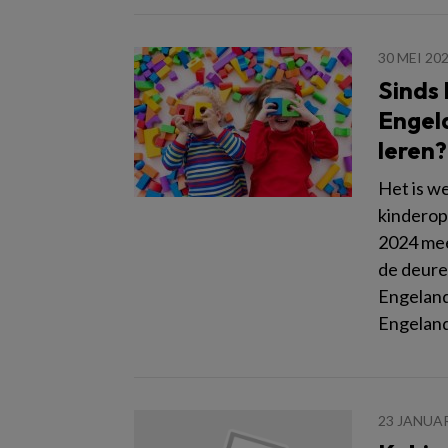
30 MEI 20
Sinds 
Engel
leren?
Het is w
kinderopv
2024 mee
de deure
Engeland
Engeland 
23 JANUAR