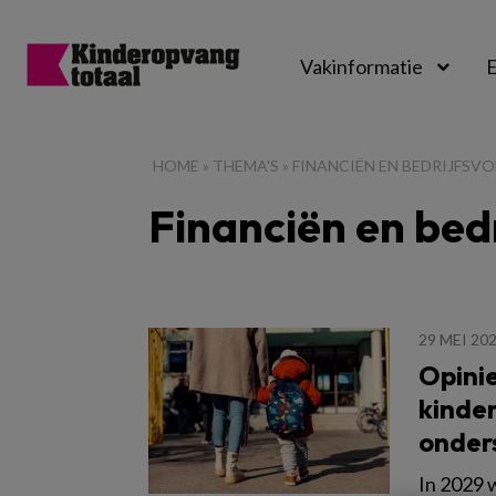
Vakinformatie
E
Kinderopvangtot
HOME
»
THEMA'S
»
FINANCIËN EN BEDRIJFSV
Financiën en bed
29 MEI 20
Opinie
kinde
onder
In 2029 