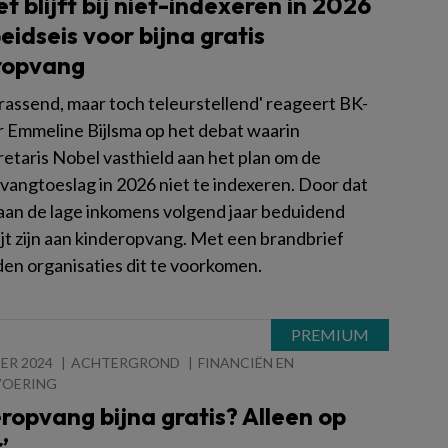
t blijft bij niet-indexeren in 2026
eidseis voor bijna gratis
ropvang
rrassend, maar toch teleurstellend' reageert BK-
r Emmeline Bijlsma op het debat waarin
retaris Nobel vasthield aan het plan om de
vangtoeslag in 2026 niet te indexeren. Door dat
gaan de lage inkomens volgend jaar beduidend
jt zijn aan kinderopvang. Met een brandbrief
en organisaties dit te voorkomen.
ER 2024
ACHTERGROND
FINANCIËN EN
VOERING
ropvang bijna gratis? Alleen op
’