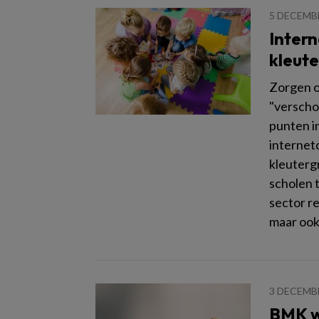
5 DECEMB
Intern
kleute
Zorgen o
"verscho
punten i
internetc
kleuterg
scholen t
sector re
maar ook
3 DECEMB
BMK wi