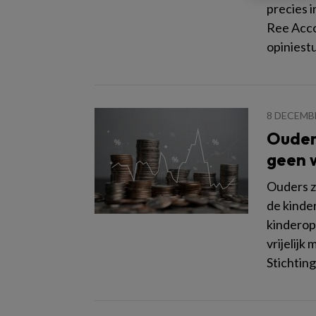
precies i
Ree Acco
opiniestu
8 DECEMB
Ouder
geen 
Ouders z
de kinde
kinderop
vrijelijk
Stichtin