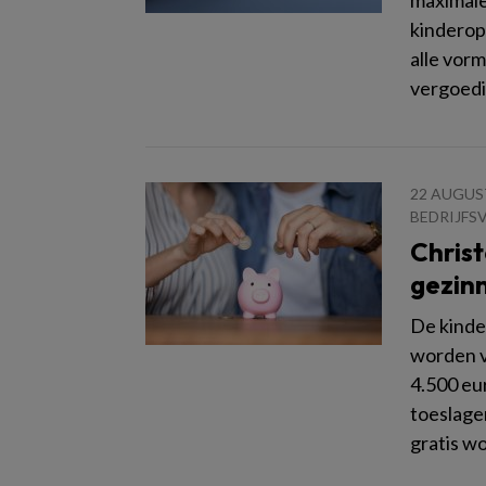
maximale
kinderop
alle vor
vergoedi
22 AUGUS
BEDRIJFS
Christ
gezinn
De kinde
worden v
4.500 eu
toeslage
gratis w