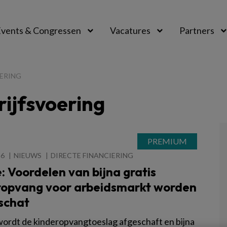
vents & Congressen
Vacatures
Partners
aal
OERING
rijfsvoering
26
NIEUWS
DIRECTE FINANCIERING
: Voordelen van bijna gratis
ropvang voor arbeidsmarkt worden
schat
wordt de kinderopvangtoeslag afgeschaft en bijna