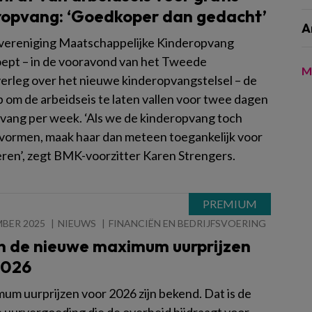
ropvang: ‘Goedkoper dan gedacht’
A
ereniging Maatschappelijke Kinderopvang
ept – in de vooravond van het Tweede
M
rleg over het nieuwe kinderopvangstelsel – de
 om de arbeidseis te laten vallen voor twee dagen
vang per week. ‘Als we de kinderopvang toch
vormen, maak haar dan meteen toegankelijk voor
deren’, zegt BMK-voorzitter Karen Strengers.
MBER 2025
NIEUWS
FINANCIËN EN BEDRIJFSVOERING
jn de nieuwe maximum uurprijzen
2026
um uurprijzen voor 2026 zijn bekend. Dat is de