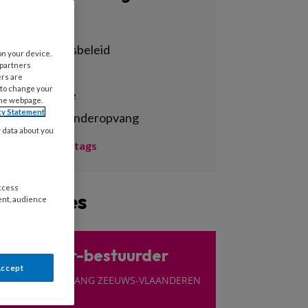
Alle tags
achterstandsbeleid
on your device.
 partners
activiteiten
ers are
 to change your
administratie
the webpage.
cy Statement
agrarische kinderopvang
y data about you
Toon meer tags
access
Vacatures
ent, audience
Directeur-bestuurder
Accept
KINDEROPVANG ZEEUWS-VLAANDEREN
| TERNEUZEN