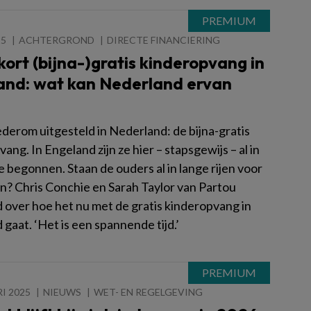
25
ACHTERGROND
DIRECTE FINANCIERING
kort (bijna-)gratis kinderopvang in
and: wat kan Nederland ervan
ederom uitgesteld in Nederland: de bijna-gratis
ang. In Engeland zijn ze hier – stapsgewijs – al in
 begonnen. Staan de ouders al in lange rijen voor
n? Chris Conchie en Sarah Taylor van Partou
 over hoe het nu met de gratis kinderopvang in
gaat. ‘Het is een spannende tijd.’
I 2025
NIEUWS
WET- EN REGELGEVING