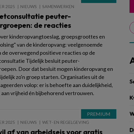
ER 2025
NIEUWS
SAMENWERKEN
etconsultatie peuter-
rgroepen: de reacties
ver kinderopvangtoeslag, groepsgroottes en
olsing" van de kinderopvang: veelgenoemde
n de overwegend positieve reacties op de
onsultatie Tijdelijk besluit peuter-
roepen. Door dat besluit mogen kinderopvang en
ijdelijk zo'n groep starten. Organisaties uit de
S
ageerden volop: er is behoefte aan duidelijkheid,
 aan vrijheid én bijbehorend vertrouwen.
K
W
ER 2025
NIEUWS
WET- EN REGELGEVING
D
l af van arbeidseis voor gratis