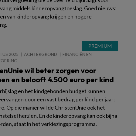
 uurvergoeding die de overheid bijdraagt voor
vang middels kinderopvangtoeslag. Goed nieuws:
men van kinderopvang krijgen en hogere
ng.
TUS 2025
ACHTERGROND
FINANCIËN EN
VOERING
enUnie wil beter zorgen voor
en en belooft 4.500 euro per kind
rbijslag en het kindgebonden budget kunnen
ervangen door een vast bedrag per kind per jaar:
ro. Op die manier wil de ChristenUnie ook het
nstelsel herzien. En de kinderopvang kan ook bijna
orden, staat in het verkiezingsprogramma.