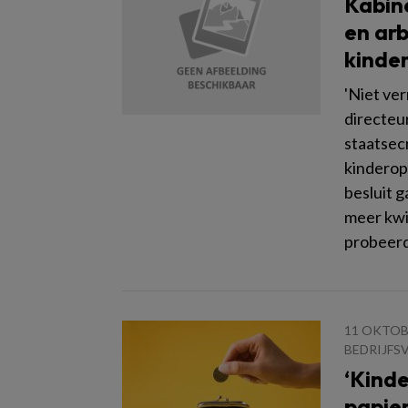
Kabine
en arb
kinde
'Niet ve
directeu
staatsec
kinderop
besluit 
meer kwi
probeerd
11 OKTOB
BEDRIJFS
‘Kinde
papier