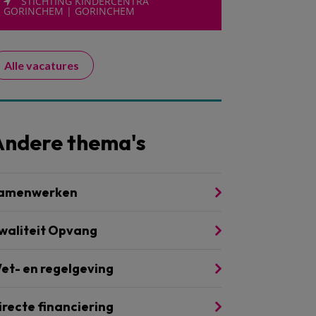
STICHTING KINDERCENTRA
GORINCHEM | GORINCHEM
Alle vacatures
Andere thema's
amenwerken
waliteit Opvang
et- en regelgeving
irecte financiering