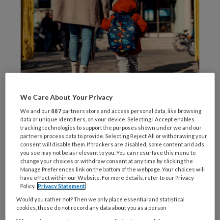
We Care About Your Privacy
AdobeStock
We and our
887
partners store and access personal data, like browsing
Hoewel
data or unique identifiers, on your device. Selecting I Accept enables
tracking technologies to support the purposes shown under we and our
partners process data to provide. Selecting Reject All or withdrawing your
consent will disable them. If trackers are disabled, some content and ads
you see may not be as relevant to you. You can resurface this menu to
change your choices or withdraw consent at any time by clicking the
REGISTREREN
Manage Preferences link on the bottom of the webpage. Your choices will
have effect within our Website. For more details, refer to our Privacy
Policy.
Privacy Statement
Wil je dit artikel lezen?
Would you rather not? Then we only place essential and statistical
cookies, these do not record any data about you as a person
Maak gratis een account aan en lees 2