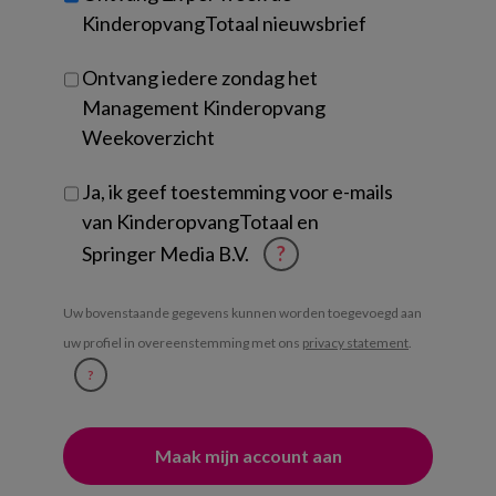
KinderopvangTotaal nieuwsbrief
Ontvang iedere zondag het
Management Kinderopvang
Weekoverzicht
Ja, ik geef toestemming voor e-mails
van KinderopvangTotaal en
Springer Media B.V.
?
Uw bovenstaande gegevens kunnen worden toegevoegd aan
uw profiel in overeenstemming met ons
privacy statement
.
?