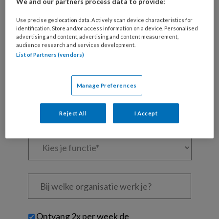
We and our partners process data to provide:
artikelen gratis per maand
Use precise geolocation data. Actively scan device characteristics for
Al een account of abonnement?
Log dan in
identification. Store and/or access information on a device. Personalised
advertising and content, advertising and content measurement,
audience research and services development.
Wat
List of Partners (vendors)
is
je
Manage Preferences
e-
Kies
mailadres?
je
*
*
Reject All
I Accept
wachtwoord*
*
Kies
je
functie
*
Bij
welke
organisatie
werk
Untitled
Ontvang 2x per week de
je?