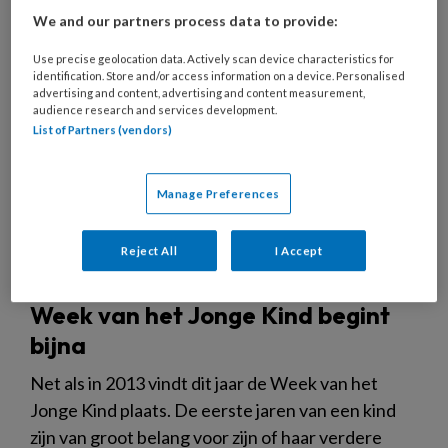
We and our partners process data to provide:
Use precise geolocation data. Actively scan device characteristics for
identification. Store and/or access information on a device. Personalised
advertising and content, advertising and content measurement,
audience research and services development.
List of Partners (vendors)
Manage Preferences
Reject All
I Accept
Week van het Jonge Kind begint
bijna
Net als in 2013 vindt dit jaar de Week van het
Jonge Kind plaats. De eerste jaren van een kind
zijn van groot belang voor zijn of haar verdere