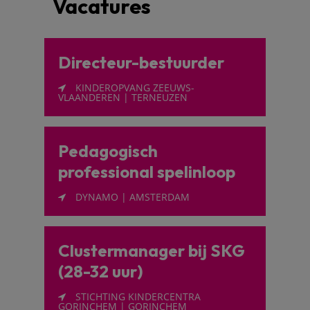
Vacatures
Directeur-bestuurder
KINDEROPVANG ZEEUWS-
VLAANDEREN | TERNEUZEN
Pedagogisch
professional spelinloop
DYNAMO | AMSTERDAM
Clustermanager bij SKG
(28-32 uur)
STICHTING KINDERCENTRA
GORINCHEM | GORINCHEM