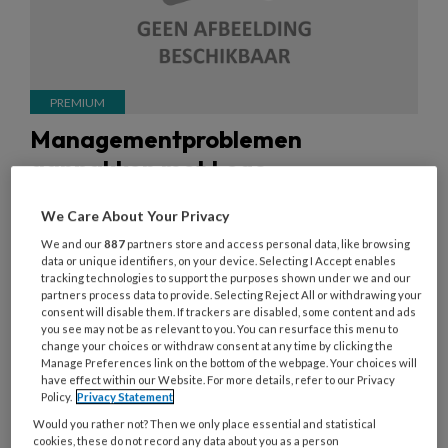
Managementproblemen
aanpakken met Lego
Complexe managementvraagstukken oplossen
We Care About Your Privacy
door met Lego te spelen? Ja, dat kan.
We and our
887
partners store and access personal data, like browsing
Onderzoeker en strateeg Sharon Stellaard vertelt
data or unique identifiers, on your device. Selecting I Accept enables
tracking technologies to support the purposes shown under we and our
hoe.
partners process data to provide. Selecting Reject All or withdrawing your
consent will disable them. If trackers are disabled, some content and ads
you see may not be as relevant to you. You can resurface this menu to
change your choices or withdraw consent at any time by clicking the
Manage Preferences link on the bottom of the webpage. Your choices will
have effect within our Website. For more details, refer to our Privacy
Policy.
Privacy Statement
31 MAART 2014
NIEUWS
FINANCIËN EN
Would you rather not? Then we only place essential and statistical
BEDRIJFSVOERING
cookies, these do not record any data about you as a person