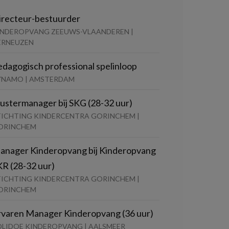
irecteur-bestuurder
INDEROPVANG ZEEUWS-VLAANDEREN |
ERNEUZEN
edagogisch professional spelinloop
YNAMO | AMSTERDAM
lustermanager bij SKG (28-32 uur)
TICHTING KINDERCENTRA GORINCHEM |
ORINCHEM
anager Kinderopvang bij Kinderopvang
KR (28-32 uur)
TICHTING KINDERCENTRA GORINCHEM |
ORINCHEM
rvaren Manager Kinderopvang (36 uur)
OLIDOE KINDEROPVANG | AALSMEER