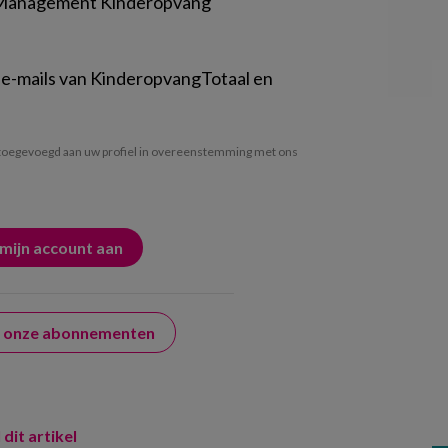
 Management Kinderopvang
 e-mails van KinderopvangTotaal en
oegevoegd aan uw profiel in overeenstemming met ons
er onze abonnementen
 dit artikel