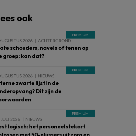
ees ook
 AUGUSTUS 2026
ACHTERGROND
lote schouders, navels of tenen op
e groep: kan dat?
 AUGUSTUS 2026
NIEUWS
nterne zwarte lijst in de
inderopvang? Dit zijn de
oorwaarden
 JULI 2026
NIEUWS
est logisch: het personeelstekort
plossen met 50-plussers uit zorg en