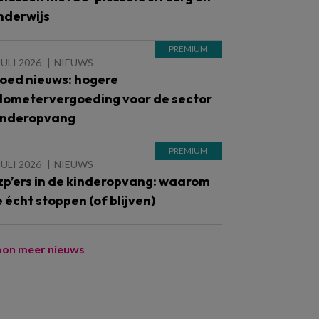
nderwijs
JULI 2026
NIEUWS
oed nieuws: hogere
ilometervergoeding voor de sector
inderopvang
JULI 2026
NIEUWS
zp’ers in de kinderopvang: waarom
e écht stoppen (of blijven)
oon meer nieuws