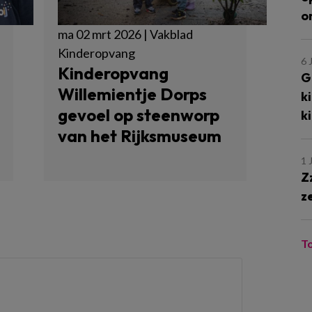
o
ma 02 mrt 2026 | Vakblad
Kinderopvang
6 
Kinderopvang
G
Willemientje Dorps
k
gevoel op steenworp
k
van het Rijksmuseum
1 
Z
z
T