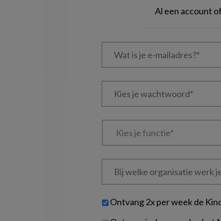
Al een account 
Wat
is
je
e-
Kies
mailadres?
je
*
*
wachtwoord*
*
Kies
je
functie
*
Bij
welke
organisatie
werk
Untitled
Ontvang 2x per week de Kin
je?