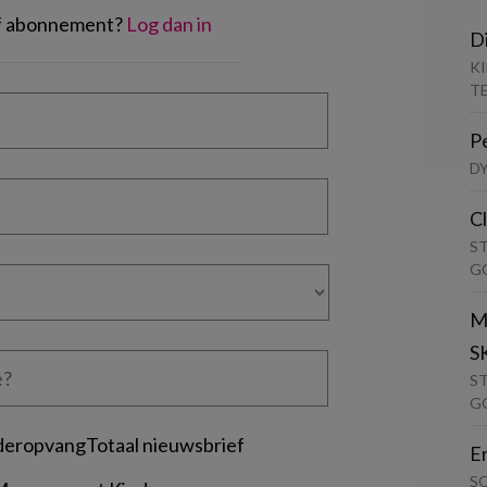
of abonnement?
Log dan in
D
K
T
P
D
C
S
G
M
S
S
G
deropvangTotaal nieuwsbrief
E
S