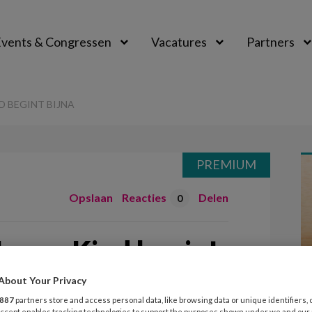
vents & Congressen
Vacatures
Partners
aal
D BEGINT BIJNA
PREMIUM
Opslaan
Reacties
Delen
0
Jonge Kind begint
About Your Privacy
887
partners store and access personal data, like browsing data or unique identifiers, 
 Accept enables tracking technologies to support the purposes shown under we and our