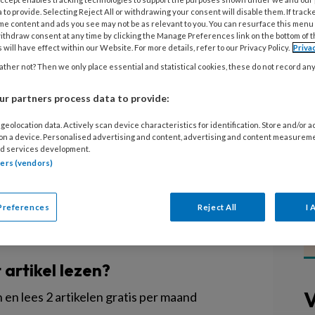
r de Week van het Jonge Kind plaats.
 to provide. Selecting Reject All or withdrawing your consent will disable them. If track
me content and ads you see may not be as relevant to you. You can resurface this menu
zijn van groot belang voor zijn of haar
ithdraw consent at any time by clicking the Manage Preferences link on the bottom of 
(professionele) opvoeders houden
 will have effect within our Website. For more details, refer to our Privacy Policy.
Priva
opvoeding van baby's, dreumesen,
ther not? Then we only place essential and statistical cookies, these do not record an
k van het Jonge Kind is hét moment
r partners process data to provide:
ale politici, collega's,
geolocation data. Actively scan device characteristics for identification. Store and/or 
at jij doet voor het jonge kind.
 on a device. Personalised advertising and content, advertising and content measurem
d services development.
tners (vendors)
Preferences
Reject All
I 
EGISTREREN
t artikel lezen?
V
en lees 2 artikelen gratis per maand