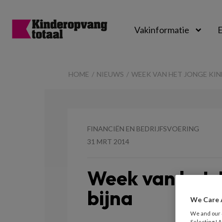
Vakinformatie
E
Kinderopvangtot
HOME
NIEUWS
WEEK VAN HET JONGE KIN
FINANCIËN EN BEDRIJFSVOERING
31 MRT 2014
Week van het 
bijna
We Care 
We and our
Selecting I