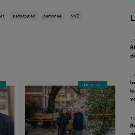
L
ers
pedagogiek
personeel
VVE
5
B
d
3
I
k
v
10
B
o