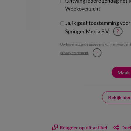
Ontvang iedere zondag het
Weekoverzicht
Ja, ik geef toestemming voor
Springer Media B.V.
?
Uw bovenstaande gegevens kunnen worden t
privacy statement
.
?
Bekijk hi
Reageer op dit artikel
Deel