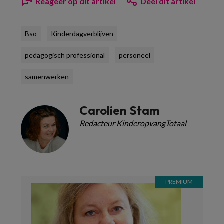
Reageer op dit artikel
Deel dit artikel
Bso
Kinderdagverblijven
pedagogisch professional
personeel
samenwerken
Carolien Stam
Redacteur KinderopvangTotaal