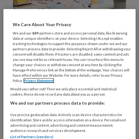
© WHstudio Leushin N / Stock.adobe.com
We Care About Your Privacy
Tegenwoordig
We and our
889
partners store and access personal data, like browsing
data or unique identifiers, on your device. Selecting I Accept enables
tracking technologies to support the purposes shown under we and our
partners process data to provide. Selecting Reject All or withdrawing your
REGISTREREN
consent will disable them. If trackers are disabled, some content and ads
you see may not be as relevant to you. You can resurface this menu to
change your choices or withdraw consent at any time by clicking the
Wil je dit artikel lezen?
Manage Preferences link on the bottom of the webpage. Your choices will
have effect within our Website. For more details, refer to our Privacy
Policy.
Privacy Statement
Maak gratis een account aan en lees 2
Would you rather not? Then we only place essential and statistical
artikelen gratis per maand
cookies, these do not record any data about you as a person
We and our partners process data to provide:
Al een account of abonnement?
Log dan in
Use precise geolocation data. Actively scan device characteristics for
identification. Store and/or access information on a device. Personalised
Wat
advertising and content, advertising and content measurement,
audience research and services development.
is
List of Partners (vendors)