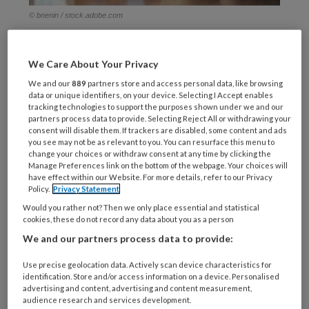
© bnenin / stock.adobe.com
De
We Care About Your Privacy
We and our
889
partners store and access personal data, like browsing
data or unique identifiers, on your device. Selecting I Accept enables
REGISTREREN
tracking technologies to support the purposes shown under we and our
partners process data to provide. Selecting Reject All or withdrawing your
consent will disable them. If trackers are disabled, some content and ads
Wil je dit artikel lezen?
you see may not be as relevant to you. You can resurface this menu to
change your choices or withdraw consent at any time by clicking the
Maak gratis een account aan en lees 2
Manage Preferences link on the bottom of the webpage. Your choices will
have effect within our Website. For more details, refer to our Privacy
artikelen gratis per maand
Policy.
Privacy Statement
Would you rather not? Then we only place essential and statistical
Al een account of abonnement?
Log dan in
cookies, these do not record any data about you as a person
We and our partners process data to provide:
Wat
Use precise geolocation data. Actively scan device characteristics for
is
identification. Store and/or access information on a device. Personalised
advertising and content, advertising and content measurement,
je
audience research and services development.
e-