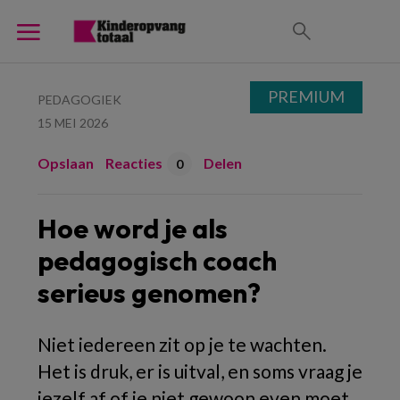
PREMIUM
PEDAGOGIEK
15 MEI 2026
Opslaan
Reacties
Delen
0
Hoe word je als
pedagogisch coach
serieus genomen?
Niet iedereen zit op je te wachten.
Het is druk, er is uitval, en soms vraag je
jezelf af of je niet gewoon even moet