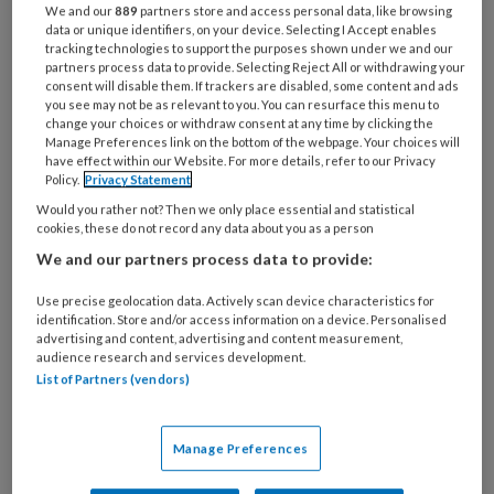
het landelijk gemiddelde. Griep, verkoudheid en
We and our
889
partners store and access personal data, like browsing
data or unique identifiers, on your device. Selecting I Accept enables
andere virusinfecties zijn de meest genoemde
tracking technologies to support the purposes shown under we and our
redenen. Op twee staan psychische klachten,
partners process data to provide. Selecting Reject All or withdrawing your
consent will disable them. If trackers are disabled, some content and ads
overspannenheid en burn-out. Dit meldt het
you see may not be as relevant to you. You can resurface this menu to
change your choices or withdraw consent at any time by clicking the
Centraal Bureau voor de Statistiek (CBS).
Manage Preferences link on the bottom of the webpage. Your choices will
have effect within our Website. For more details, refer to our Privacy
Policy.
Privacy Statement
Would you rather not? Then we only place essential and statistical
cookies, these do not record any data about you as a person
We and our partners process data to provide:
6 AUGUSTUS 2026
ACHTERGROND
PEDAGOGISCH
PROFESSIONAL
Use precise geolocation data. Actively scan device characteristics for
identification. Store and/or access information on a device. Personalised
advertising and content, advertising and content measurement,
audience research and services development.
List of Partners (vendors)
Manage Preferences