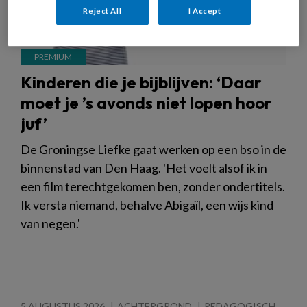
Reject All
I Accept
Kinderen die je bijblijven: ‘Daar
moet je ’s avonds niet lopen hoor
juf’
De Groningse Liefke gaat werken op een bso in de
binnenstad van Den Haag. 'Het voelt alsof ik in
een film terechtgekomen ben, zonder ondertitels.
Ik versta niemand, behalve Abigaïl, een wijs kind
van negen.'
5 AUGUSTUS 2026
ACHTERGROND
PEDAGOGISCH