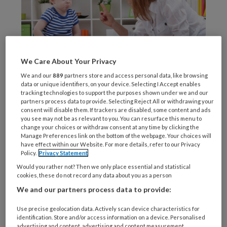
We Care About Your Privacy
We and our
889
partners store and access personal data, like browsing
data or unique identifiers, on your device. Selecting I Accept enables
Foto: didesign / Stock.adobe.com
tracking technologies to support the purposes shown under we and our
partners process data to provide. Selecting Reject All or withdrawing your
De
consent will disable them. If trackers are disabled, some content and ads
you see may not be as relevant to you. You can resurface this menu to
change your choices or withdraw consent at any time by clicking the
Manage Preferences link on the bottom of the webpage. Your choices will
have effect within our Website. For more details, refer to our Privacy
REGISTREREN
Policy.
Privacy Statement
Would you rather not? Then we only place essential and statistical
Wil je dit artikel lezen?
cookies, these do not record any data about you as a person
We and our partners process data to provide:
Maak gratis een account aan en lees 2
Use precise geolocation data. Actively scan device characteristics for
artikelen gratis per maand
identification. Store and/or access information on a device. Personalised
advertising and content, advertising and content measurement,