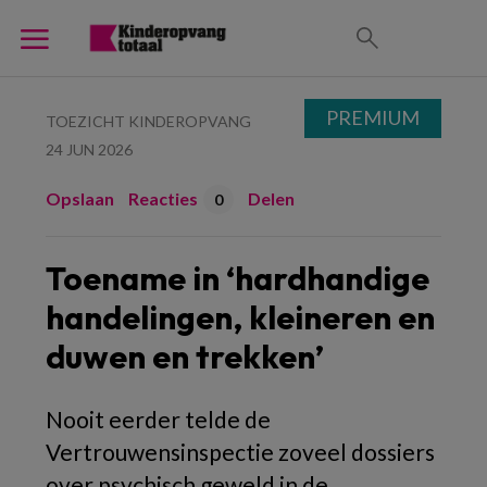
PREMIUM
TOEZICHT KINDEROPVANG
24 JUN 2026
Opslaan
Reacties
Delen
0
Toename in ‘hardhandige
handelingen, kleineren en
duwen en trekken’
Nooit eerder telde de
Vertrouwensinspectie zoveel dossiers
over psychisch geweld in de