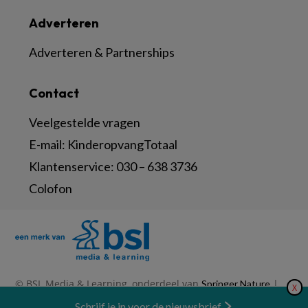
Adverteren
Adverteren & Partnerships
Contact
Veelgestelde vragen
E-mail:
KinderopvangTotaal
Klantenservice:
030 – 638 3736
Colofon
© BSL Media & Learning, onderdeel van
|
Springer Nature
X
|
|
Privacy Statement
Disclaimer
Voorwaarden
Nieuwsbrief
Schrijf je in voor de nieuwsbrief
Abonneren