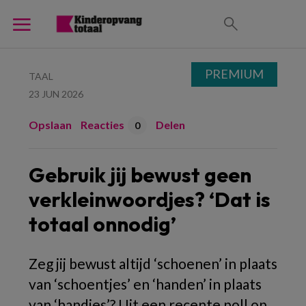
PREMIUM
TAAL
23 JUN 2026
Opslaan
Reacties
Delen
0
Gebruik jij bewust geen
verkleinwoordjes? ‘Dat is
totaal onnodig’
Zeg jij bewust altijd ‘schoenen’ in plaats
van ‘schoentjes’ en ‘handen’ in plaats
van ‘handjes’? Uit een recente poll op