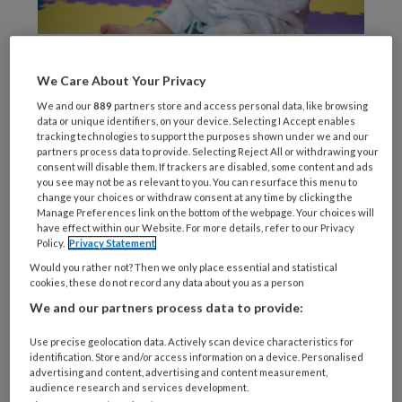
© M-image / Getty Images / iStock
Frank
We Care About Your Privacy
We and our
889
partners store and access personal data, like browsing
data or unique identifiers, on your device. Selecting I Accept enables
tracking technologies to support the purposes shown under we and our
partners process data to provide. Selecting Reject All or withdrawing your
REGISTREREN
consent will disable them. If trackers are disabled, some content and ads
you see may not be as relevant to you. You can resurface this menu to
change your choices or withdraw consent at any time by clicking the
Wil je dit artikel lezen?
Manage Preferences link on the bottom of the webpage. Your choices will
have effect within our Website. For more details, refer to our Privacy
Maak gratis een account aan en lees 2
Policy.
Privacy Statement
artikelen gratis per maand
Would you rather not? Then we only place essential and statistical
cookies, these do not record any data about you as a person
We and our partners process data to provide:
Al een account of abonnement?
Log dan in
Use precise geolocation data. Actively scan device characteristics for
identification. Store and/or access information on a device. Personalised
Wat
advertising and content, advertising and content measurement,
is
audience research and services development.