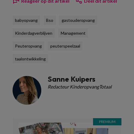
Reageer op dit artikel
Deel dit artikel
babyopvang
Bso
gastouderopvang
Kinderdagverblijven
Management
Peuteropvang
peuterspeelzaal
taalontwikkeling
Sanne Kuipers
Redacteur KinderopvangTotaal