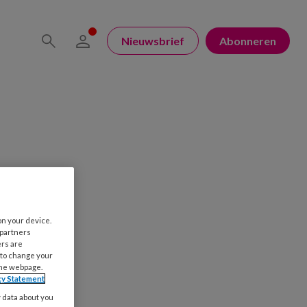
Nieuwsbrief
Abonneren
on your device.
 partners
ers are
 to change your
the webpage.
cy Statement
y data about you