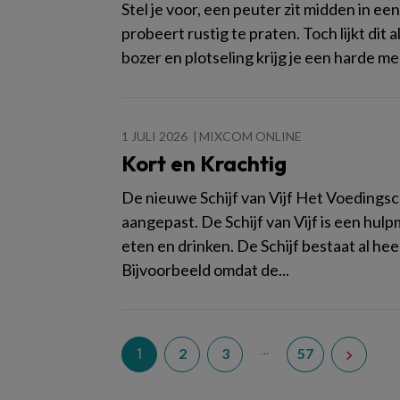
Stel je voor, een peuter zit midden in ee
probeert rustig te praten. Toch lijkt dit
bozer en plotseling krijg je een harde mep
1 JULI 2026
MIXCOM ONLINE
Kort en Krachtig
De nieuwe Schijf van Vijf Het Voedingsce
aangepast. De Schijf van Vijf is een hul
eten en drinken. De Schijf bestaat al hee
Bijvoorbeeld omdat de...
...
1
2
3
57