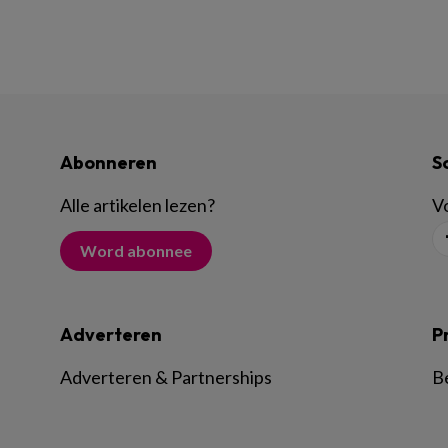
Abonneren
S
Alle artikelen lezen
?
Vo
Word abonnee
Adverteren
P
Adverteren & Partnerships
B