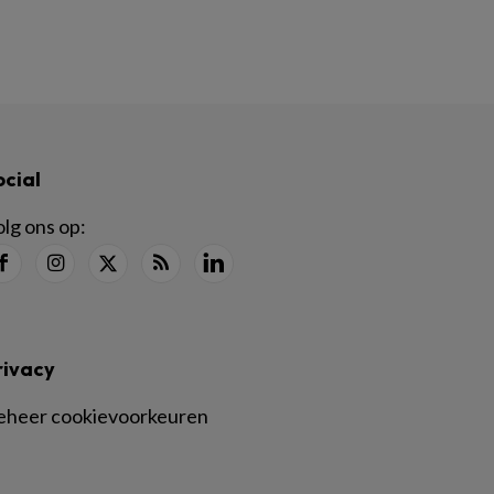
ocial
lg ons op:
rivacy
eheer cookievoorkeuren