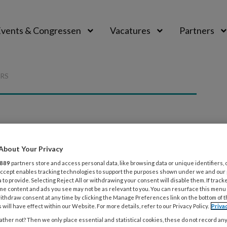
vents & Congressen
Vacatures
Partners
aal
ERS
About Your Privacy
ngTotaal
889
partners store and access personal data, like browsing data or unique identifiers, 
 Accept enables tracking technologies to support the purposes shown under we and our
 to provide. Selecting Reject All or withdrawing your consent will disable them. If track
me content and ads you see may not be as relevant to you. You can resurface this menu
ithdraw consent at any time by clicking the Manage Preferences link on the bottom of 
 will have effect within our Website. For more details, refer to our Privacy Policy.
Priva
 deze auteur
ther not? Then we only place essential and statistical cookies, these do not record an