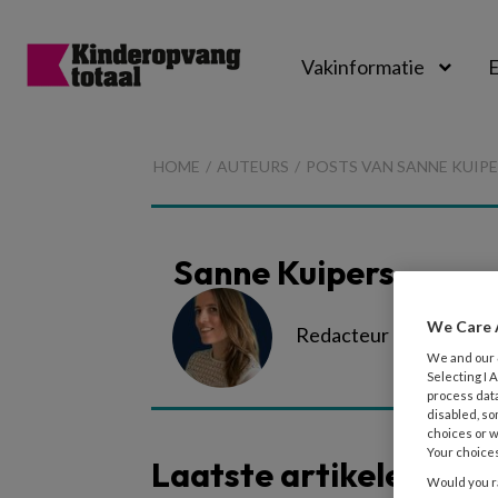
Vakinformatie
E
Kinderopvangtot
HOME
AUTEURS
POSTS VAN SANNE KUIP
Sanne Kuipers
We Care 
Redacteur Kinderopva
We and our
Selecting I
process data
disabled, so
choices or w
Your choices
Laatste artikelen van
Would you ra