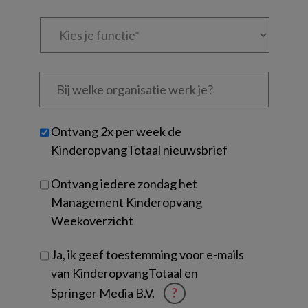
Kies
je
functie
*
Bij
welke
organisatie
werk
Untitled
Ontvang 2x per week de
je?
KinderopvangTotaal nieuwsbrief
Ontvang iedere zondag het
Management Kinderopvang
Weekoverzicht
Ja, ik geef toestemming voor e-mails
van KinderopvangTotaal en
Springer Media B.V.
?