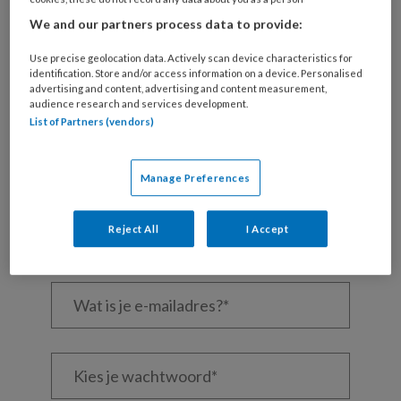
We and our partners process data to provide:
Use precise geolocation data. Actively scan device characteristics for
REGISTREREN
identification. Store and/or access information on a device. Personalised
advertising and content, advertising and content measurement,
audience research and services development.
Wil je dit artikel lezen?
List of Partners (vendors)
Maak gratis een account aan en lees 2
Manage Preferences
artikelen gratis per maand
Al een account of abonnement?
Log dan in
Reject All
I Accept
Wat
is
je
e-
Kies
mailadres?
je
*
*
wachtwoord*
*