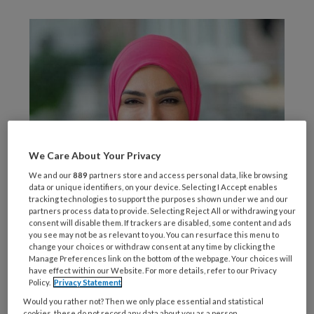
We Care About Your Privacy
We and our
889
partners store and access personal data, like browsing
data or unique identifiers, on your device. Selecting I Accept enables
tracking technologies to support the purposes shown under we and our
partners process data to provide. Selecting Reject All or withdrawing your
consent will disable them. If trackers are disabled, some content and ads
you see may not be as relevant to you. You can resurface this menu to
change your choices or withdraw consent at any time by clicking the
Manage Preferences link on the bottom of the webpage. Your choices will
have effect within our Website. For more details, refer to our Privacy
Policy.
Privacy Statement
Privé foto Selma Özkan
Would you rather not? Then we only place essential and statistical
Niet
cookies, these do not record any data about you as a person