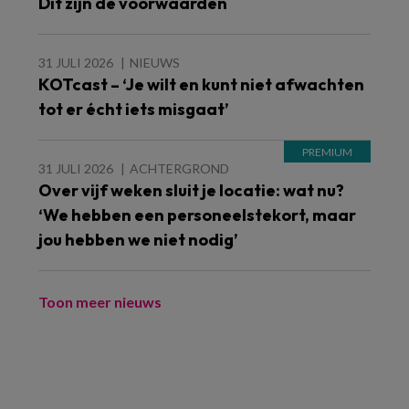
Dit zijn de voorwaarden
31 JULI 2026
NIEUWS
KOTcast – ‘Je wilt en kunt niet afwachten
tot er écht iets misgaat’
31 JULI 2026
ACHTERGROND
Over vijf weken sluit je locatie: wat nu?
‘We hebben een personeelstekort, maar
jou hebben we niet nodig’
Toon meer nieuws