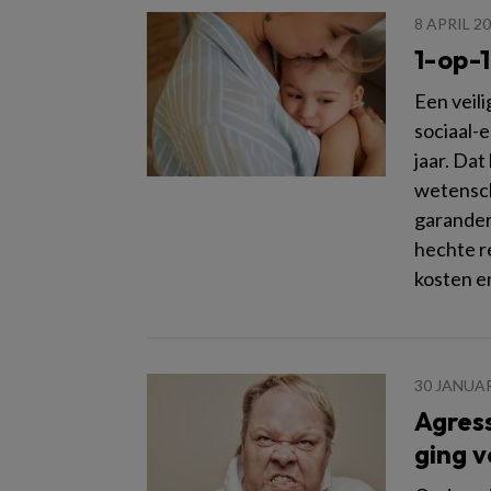
8 APRIL 2
1-op-1
Een veili
sociaal-
jaar. Da
wetensch
garander
hechte re
kosten en
30 JANUAR
Agress
ging v