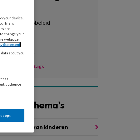
Alle tags
on your device.
achterstandsbeleid
 partners
ers are
activiteiten
 to change your
the webpage.
adhd
cy Statement
administratie
y data about you
Toon meer tags
access
ent, audience
Andere thema's
Accept
ntwikkeling van kinderen