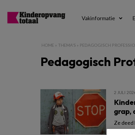
Vakinformatie
E
Kinderopvangtot
HOME
»
THEMA'S
»
PEDAGOGISCH PROFESSI
Pedagogisch Pro
2 JULI 202
Kinder
grap, 
Ze deed 
ze eenmaa