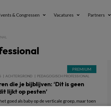
vents & Congressen
Vacatures
Partners
aal
ONAL
fessional
6
ACHTERGROND
PEDAGOGISCH PROFESSIONAL
en die je bijblijven: ‘Dit is geen
dit lijkt op pesten’
het goed als baby op de verticale groep, maar toen
l acht jaar was, scharrelde ze in haar eentje rond