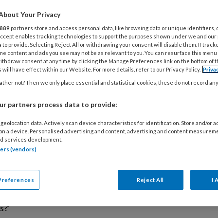
eintje naast onze bso. Hoe is het mogelijk dat een
About Your Privacy
verwildert en vereenzaamt? Wat was er toch met
889
partners store and access personal data, like browsing data or unique identifiers, 
an de hand?
 Accept enables tracking technologies to support the purposes shown under we and our
 to provide. Selecting Reject All or withdrawing your consent will disable them. If track
me content and ads you see may not be as relevant to you. You can resurface this menu
ithdraw consent at any time by clicking the Manage Preferences link on the bottom of 
 will have effect within our Website. For more details, refer to our Privacy Policy.
Priva
026
NIEUWS
WET- EN REGELGEVING
ther not? Then we only place essential and statistical cookies, these do not record an
ts waarschuwt: ‘BHV is blinde vlek
r partners process data to provide:
deropvang’
geolocation data. Actively scan device characteristics for identification. Store and/or 
 Bernard Leenstra - bekend van 'Ziek kind op
 on a device. Personalised advertising and content, advertising and content measurem
d services development.
vang mag best één paracetamolletje' - vindt dat
tners (vendors)
BHV in de kinderopvang beter moeten. Hij
wt dat alleen EHBO niet genoeg is. 'Er móet altijd
 Eerste hulp is voor de kinderen. Maar wie zorgt
Preferences
Reject All
I 
ncident dat er niemand staat te filmen? En wie belt
O
s?’