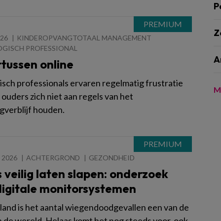
P
Z
026
KINDEROPVANGTOTAAL MANAGEMENT
GISCH PROFESSIONAL
A
tussen online
sch professionals ervaren regelmatig frustratie
M
ouders zich niet aan regels van het
gverblijf houden.
 2026
ACHTERGROND
GEZONDHEID
 veilig laten slapen: onderzoek
digitale monitorsystemen
land is het aantal wiegendoodgevallen een van de
n de wereld. Helaas komt het nog steeds voor, ook