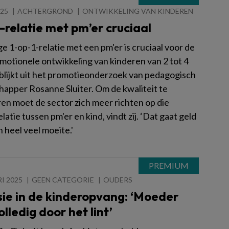
025
ACHTERGROND
ONTWIKKELING VAN KINDEREN
-relatie met pm’er cruciaal
ge 1-op-1-relatie met een pm'er is cruciaal voor de
emotionele ontwikkeling van kinderen van 2 tot 4
t blijkt uit het promotieonderzoek van pedagogisch
apper Rosanne Sluiter. Om de kwaliteit te
en moet de sector zich meer richten op die
latie tussen pm'er en kind, vindt zij. ‘Dat gaat geld
 heel veel moeite.'
I 2025
GEEN CATEGORIE
OUDERS
ie in de kinderopvang: ‘Moeder
olledig door het lint’