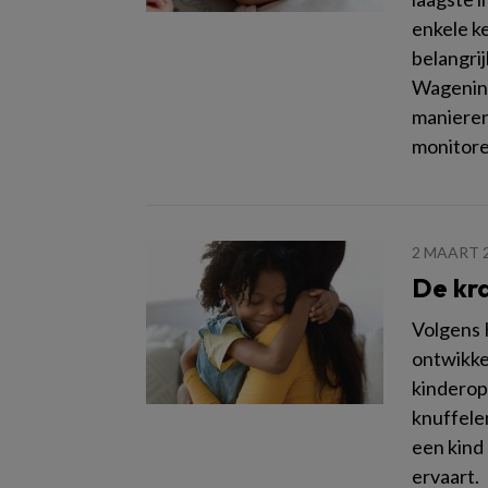
enkele ke
belangrij
Wagening
manieren
monitore
2 MAART 
De kra
Volgens 
ontwikkel
kinderop
knuffelen
een kind
ervaart.