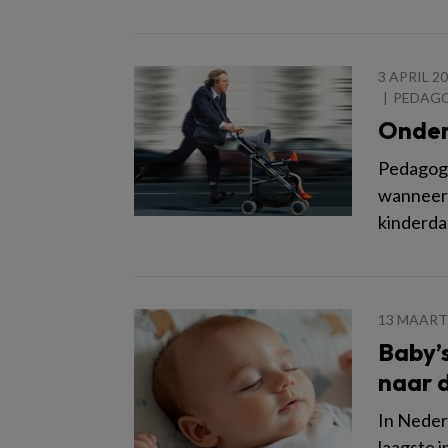
3 APRIL 2
PEDAGO
Onder
Pedagogi
wanneer 
kinderda
13 MAART
Baby’s
naar 
In Neder
laagste i