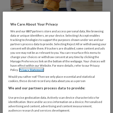
© Halfpoint / Stock.adobe.com
In
We Care About Your Privacy
We and our
887
partners store and access personal data, like browsing
data or unique identifiers, on your device. Selecting I Accept enables
tracking technologies to support the purposes shown under we and our
partners process data to provide. Selecting Reject All or withdrawing your
REGISTREREN
consent will disable them. If trackers are disabled, some content and ads
you see may not be as relevant to you. You can resurface this menu to
change your choices or withdraw consent at any time by clicking the
Wil je dit artikel lezen?
Manage Preferences link on the bottom of the webpage. Your choices will
have effect within our Website. For more details, refer to our Privacy
Maak gratis een account aan en lees 2
Policy.
Privacy Statement
artikelen gratis per maand
Would you rather not? Then we only place essential and statistical
cookies, these do not record any data about you as a person
We and our partners process data to provide:
Al een account of abonnement?
Log dan in
Use precise geolocation data. Actively scan device characteristics for
identification. Store and/or access information on a device. Personalised
Wat
advertising and content, advertising and content measurement,
is
audience research and services development.