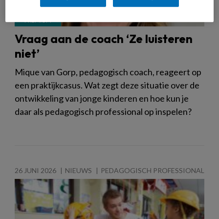
Vraag aan de coach ‘Ze luisteren
niet’
Mique van Gorp, pedagogisch coach, reageert op
een praktijkcasus. Wat zegt deze situatie over de
ontwikkeling van jonge kinderen en hoe kun je
daar als pedagogisch professional op inspelen?
26 JUNI 2026
NIEUWS
PEDAGOGISCH PROFESSIONAL