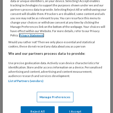
data or unique identifiers, on your device. Selecting I Accept enables
averechts te werken. Hij wordt nog bozer en
tracking technologies to support the purposes shown under we and our
partners process data to provide. Selecting Reject All or withdrawing your
plotseling krijg je een harde mep vol in je gezicht.
consent will disable them. If trackers are disabled, some content and ads
Wat zou jij doen?
you see may not be as relevant to you. You can resurface this menu to
change your choices or withdraw consent at any time by clicking the
Manage Preferences link on the bottom of the webpage. Your choices will
have effect within our Website. For more details, refer to our Privacy
Policy.
Privacy Statement
Would you rather not? Then we only place essential and statistical
cookies, these do not record any data about you as a person
1 JULI 2026
VAKBLAD KINDEROPVANG
We and our partners process data to provide:
ONTWIKKELING VAN KINDEREN
Use precise geolocation data. Actively scan device characteristics for
identification. Store and/or access information on a device. Personalised
advertising and content, advertising and content measurement,
audience research and services development.
List of Partners (vendors)
Manage Preferences
Reject All
I Accept