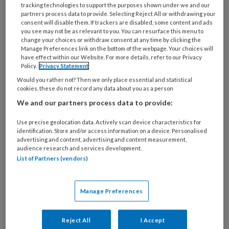
tracking technologies to support the purposes shown under we and our
partners process data to provide. Selecting Reject All or withdrawing your
consent will disable them. If trackers are disabled, some content and ads
you see may not be as relevant to you. You can resurface this menu to
2 APRIL 2026
NIEUWS
TOEZICHT KINDEROPVANG
change your choices or withdraw consent at any time by clicking the
Manage Preferences link on the bottom of the webpage. Your choices will
have effect within our Website. For more details, refer to our Privacy
Policy.
Privacy Statement
Would you rather not? Then we only place essential and statistical
cookies, these do not record any data about you as a person
We and our partners process data to provide:
Use precise geolocation data. Actively scan device characteristics for
identification. Store and/or access information on a device. Personalised
advertising and content, advertising and content measurement,
audience research and services development.
List of Partners (vendors)
Manage Preferences
Gaten in het systeem:
mishandeling in de kinderopvang
Reject All
I Accept
blijft onder de radar