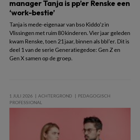
manager Tanja is pp’er Renske een
‘work-bestie’
Tanja is mede-eigenaar van bso Kiddo’z in
Vlissingen met ruim 80 kinderen. Vier jaar geleden
kwam Renske, toen 21 jaar, binnen als bbl’er. Dit is
deel 1 van de serie Generatiegedoe: Gen Z en
Gen X samen op de groep.
1 JULI 2026
ACHTERGROND
PEDAGOGISCH
PROFESSIONAL