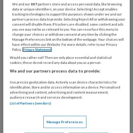
janken’
We and our
887
partners store and access personal data, like browsing
data or unique identifiers, on your device. Selecting I Accept enables
tracking technologies to support the purposes shown under we and our
‘Het plezier samen en het vertrouwen in elkaar
partners process data to provide. Selecting Reject All or withdrawing your
zijn erg waardevol’, zeggen Manon en Janneke
consent will disable them. If trackers are disabled, some content and ads
you see may not be as relevant to you. You can resurface this menu to
bijna tegelijk. Zij werken bijna 3 jaar samen op de
change your choices or withdraw consent at any time by clicking the
peutergroep van Partou Kinderopvang. Dit is deel
Manage Preferences link on the bottom of the webpage. Your choices will
have effect within our Website. For more details, refer to our Privacy
3 van de serie 'Generatiegedoe?'
Policy.
Privacy Statement
Would you rather not? Then we only place essential and statistical
cookies, these do not record any data about you as a person
We and our partners process data to provide:
Use precise geolocation data. Actively scan device characteristics for
20 JULI 2026
ACHTERGROND
PEDAGOGISCH
identification. Store and/or access information on a device. Personalised
PROFESSIONAL
advertising and content, advertising and content measurement,
audience research and services development.
List of Partners (vendors)
Manage Preferences