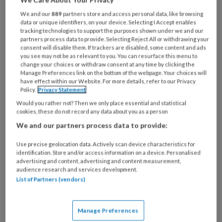
professionals genieten enorm van de gezellige
We and our
889
partners store and access personal data, like browsing
chaos die de goedheiligman met zich meebrengt.
data or unique identifiers, on your device. Selecting I Accept enables
tracking technologies to support the purposes shown under we and our
Anderen kijken er juist tegenop. Hoe ervaren jullie
partners process data to provide. Selecting Reject All or withdrawing your
consent will disable them. If trackers are disabled, some content and ads
deze Sinterklaasperiode?
you see may not be as relevant to you. You can resurface this menu to
change your choices or withdraw consent at any time by clicking the
Manage Preferences link on the bottom of the webpage. Your choices will
have effect within our Website. For more details, refer to our Privacy
Policy.
Privacy Statement
Would you rather not? Then we only place essential and statistical
4 NOVEMBER 2025
ACHTERGROND
ONTWIKKELING
cookies, these do not record any data about you as a person
VAN KINDEREN
We and our partners process data to provide:
Use precise geolocation data. Actively scan device characteristics for
identification. Store and/or access information on a device. Personalised
advertising and content, advertising and content measurement,
audience research and services development.
List of Partners (vendors)
Manage Preferences