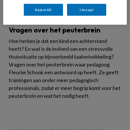
Reject All
I Accept
Vragen over het peuterbrein
Hoe herken je dat een kind een achterstand
heeft? En wat is de invloed van een stressvolle
thuissituatie op bijvoorbeeld taalontwikkeling?
Vragen over het peuterbrein waar pedagoog
Fleurke Schook een antwoord op heeft. Ze geeft
trainingen aan onder meer pedagogisch
professionals, zodat er meer begrip komt voor het
peuterbrein en wat het nodig heeft.