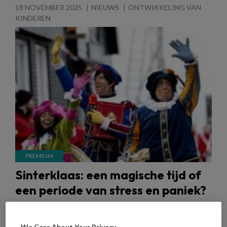
18 NOVEMBER 2025
NIEUWS
ONTWIKKELING VAN
KINDEREN
Sinterklaas: een magische tijd of
een periode van stress en paniek?
Kijken naar het Sinterklaasjournaal, pepernoten
eten en je schoen zetten. Sommige pedagogisch
We Care About Your Privacy