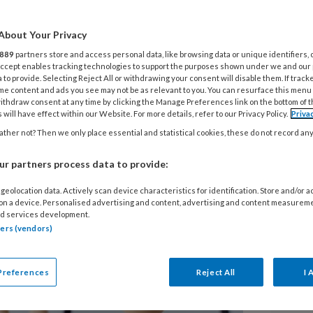
grote uitdagingen in de
at dit anders kan? Uit onderzoek
About Your Privacy
ers die hun talenten optimaal
889
partners store and access personal data, like browsing data or unique identifiers, 
 kans hebben op een burn-out, maar
 Accept enables tracking technologies to support the purposes shown under we and our
 to provide. Selecting Reject All or withdrawing your consent will disable them. If track
 blijven werken. Dus, wat is jouw
me content and ads you see may not be as relevant to you. You can resurface this menu
ithdraw consent at any time by clicking the Manage Preferences link on the bottom of 
 will have effect within our Website. For more details, refer to our Privacy Policy.
Priva
ther not? Then we only place essential and statistical cookies, these do not record an
r partners process data to provide:
geolocation data. Actively scan device characteristics for identification. Store and/or 
 on a device. Personalised advertising and content, advertising and content measurem
d services development.
tners (vendors)
Preferences
Reject All
I 
V