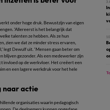
 inzetten is beter voor
3
I
k
v
erkt onder hoge druk. Bewustzijn van eigen
ngen. ‘Allereerst is het belangrijk dat
lke talenten ze hebben. Als ze hun
10
B
n, zien we dat ze minder stress ervaren,
o
l,’ legt Dewulf uit. ‘Mensen gaan beter om
o
n blijven gezonder. Als een medewerker zijn
rect invloed op de werkvloer. Het creëert een
uim en een lagere werkdruk voor het hele
T
 naar actie
illende organisaties waarin pedagogisch
kennen. De deelnemers kunnen opgedane