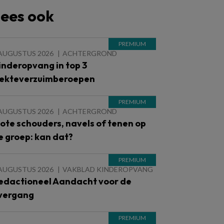
ees ook
 AUGUSTUS 2026
ACHTERGROND
inderopvang in top 3
iekteverzuimberoepen
 AUGUSTUS 2026
ACHTERGROND
lote schouders, navels of tenen op
e groep: kan dat?
 AUGUSTUS 2026
VAKBLAD KINDEROPVANG
edactioneel Aandacht voor de
vergang