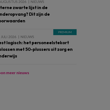
 AUGUSTUS 2026
NIEUWS
nterne zwarte lijst in de
inderopvang? Dit zijn de
oorwaarden
 JULI 2026
NIEUWS
est logisch: het personeelstekort
plossen met 50-plussers uit zorg en
nderwijs
oon meer nieuws