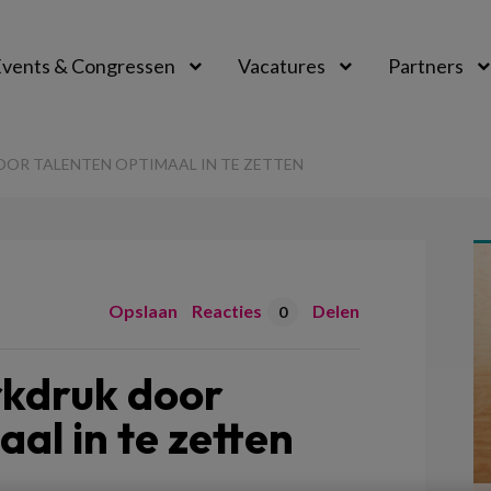
vents & Congressen
Vacatures
Partners
aal
OR TALENTEN OPTIMAAL IN TE ZETTEN
Opslaan
Reacties
Delen
0
kdruk door
al in te zetten