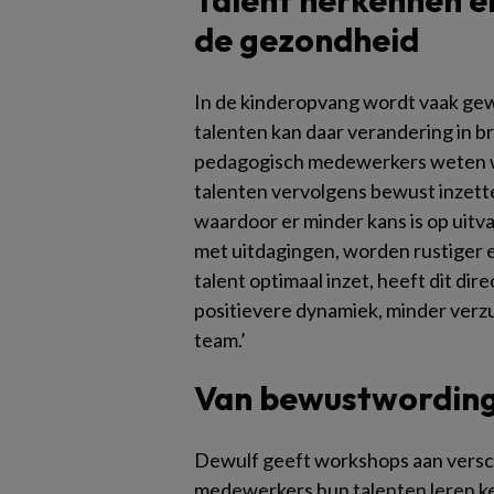
Talent herkennen en
de gezondheid
In de kinderopvang wordt vaak gew
talenten kan daar verandering in bre
pedagogisch medewerkers weten we
talenten vervolgens bewust inzette
waardoor er minder kans is op uitva
met uitdagingen, worden rustiger e
talent optimaal inzet, heeft dit di
positievere dynamiek, minder verz
team.’
Van bewustwording
Dewulf geeft workshops aan versch
medewerkers hun talenten leren 