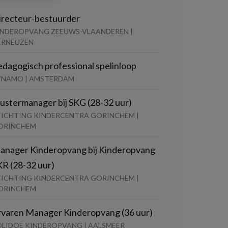
irecteur-bestuurder
INDEROPVANG ZEEUWS-VLAANDEREN |
ERNEUZEN
edagogisch professional spelinloop
YNAMO | AMSTERDAM
lustermanager bij SKG (28-32 uur)
TICHTING KINDERCENTRA GORINCHEM |
ORINCHEM
anager Kinderopvang bij Kinderopvang
KR (28-32 uur)
TICHTING KINDERCENTRA GORINCHEM |
ORINCHEM
rvaren Manager Kinderopvang (36 uur)
OLIDOE KINDEROPVANG | AALSMEER