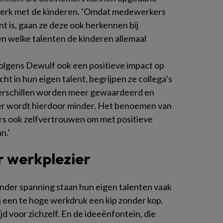
 werk met de kinderen. ‘Omdat medewerkers
t is, gaan ze deze ook herkennen bij
en welke talenten de kinderen allemaal
lgens Dewulf ook een positieve impact op
t in hun eigen talent, begrijpen ze collega’s
Verschillen worden meer gewaardeerd en
loer wordt hierdoor minder. Het benoemen van
rs ook zelfvertrouwen om met positieve
n.’
r werkplezier
der spanning staan hun eigen talenten vaak
ij een te hoge werkdruk een kip zonder kop.
 voor zichzelf. En de ideeënfontein, die