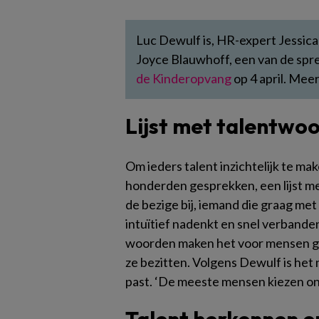
Luc Dewulf is, HR-expert Jessica
Joyce Blauwhoff, een van de spr
de Kinderopvang
op
4 april. Mee
Lijst met talentwo
Om ieders talent inzichtelijk te ma
honderden gesprekken, een lijst m
de bezige bij, iemand die graag met 
intuïtief nadenkt en snel verbande
woorden maken het voor mensen ge
ze bezitten. Volgens Dewulf is het n
past. ‘De meeste mensen kiezen ong