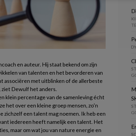
D
K
T
P
D
C
coach en auteur. Hij staat bekend om zijn
S
wikkelen van talenten en het bevorderen van
G
 associëren met uitblinken of de allerbeste
, ziet Dewulf het anders.
M
en klein percentage van de samenleving écht
S
n ze het over een kleine groep mensen, zo’n
S
G
ie zichzelf een talent mag noemen. Ik heb een
ant iedereen heeft namelijk een talent. Het
E
aties, maar om wat jou van nature energie en
S