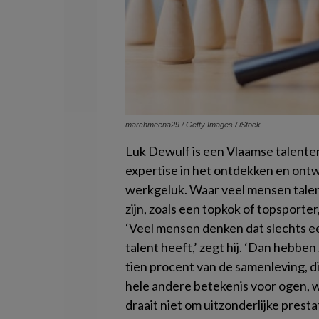
marchmeena29 / Getty Images / iStock
Luk Dewulf is een Vlaamse talenten
expertise in het ontdekken en ont
werkgeluk. Waar veel mensen talent
zijn, zoals een topkok of topsporter
‘Veel mensen denken dat slechts e
talent heeft,’ zegt hij. ‘Dan hebbe
tien procent van de samenleving, d
hele andere betekenis voor ogen, w
draait niet om uitzonderlijke prest