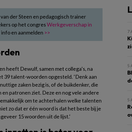
L
 van der Steen en pedagogisch trainer
ekers op het congres
Werkgeverschap in
7
r info en aanmelden
>>
K
z
orden
5
ken heeft Dewulf, samen met collega’s, na
B
et 39 talent-woorden opgesteld. ‘Denk aan
d
nuttige zaken bezig is, of de buikdenker, die
n en patronen ziet. Deze en nog vele andere
5
makkelijk om te achterhalen welke talenten
R
iet zo dat er één woord is dat het beste bij je
o
eveer 15 woorden uit de lijst.’