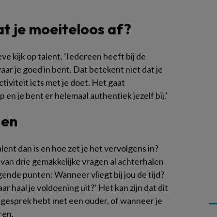
at je moeiteloos af?
e kijk op talent. ‘Iedereen heeft bij de
ar je goed in bent. Dat betekent niet dat je
tiviteit iets met je doet. Het gaat
p en je bent er helemaal authentiek jezelf bij.’
gen
lent dan is en hoe zet je het vervolgens in?
van drie gemakkelijke vragen al achterhalen
olgende punten: Wanneer vliegt bij jou de tijd?
 haal je voldoening uit?’ Het kan zijn dat dit
nd gesprek hebt met een ouder, of wanneer je
ren.