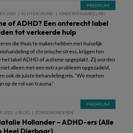
ER 2024
ACHTERGROND
KINDERMISHANDELING
me of ADHD? Een onterecht label
iden tot verkeerde hulp
deren die thuis te maken hebben met huiselijk
ishandeling of chronische stress, krijgen ten
 het label ADHD of autisme opgeplakt. Zij worden
niet alleen met een extra probleem opgezadeld,
en ook de juiste behandeling mis. ‘We moeten
ijn op de rol van trauma.’
I 2021
BLOG
ZORGENKINDEREN
atalie Hollander – ADHD-ers (Alle
 Heel Dierbaar)