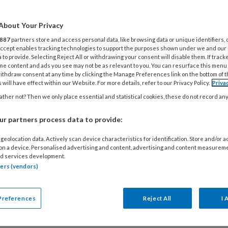
vang kunnen reageren op de herziene JGZ-
. Want jij bent belangrijk om signalen van autisme en
About Your Privacy
te merken en te bespreken met collega’s in de
887
partners store and access personal data, like browsing data or unique identifiers, 
ondheidszorg.
 Accept enables tracking technologies to support the purposes shown under we and our
 to provide. Selecting Reject All or withdrawing your consent will disable them. If track
me content and ads you see may not be as relevant to you. You can resurface this menu
ithdraw consent at any time by clicking the Manage Preferences link on the bottom of 
 will have effect within our Website. For more details, refer to our Privacy Policy.
Priva
BER 2025
ther not? Then we only place essential and statistical cookies, these do not record an
ACHTERGROND
ZORGENKINDEREN
en kind niet meekomt in de
r partners process data to provide:
happij, heeft het al snel een
geolocation data. Actively scan device characteristics for identification. Store and/or 
is’
 on a device. Personalised advertising and content, advertising and content measurem
d services development.
 worden benadeeld door het systeem van
tners (vendors)
n signaleren en diagnoses stellen. Dat zegt prof.
 Batstra in haar Mulock Houwer lezing. Zij pleit
Preferences
Reject All
I 
m oplossingen voor gedrag te zoeken in de
K
mgeving van het kind. ‘We moeten stoppen met