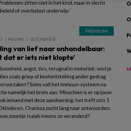
Problemen zitten niet in het kind, maar in slecht
O
eleid of overbelast onderwijs.’
O
P
25
NIEUWS
GEZONDHEID
ling van lief naar onhandelbaar:
W
t dat er iets niet klopte’
oosheid, angst, tics, terugval in motoriek: wist je
M
ties zoals griep of keelontsteking ander gedrag
eroorzaken? Soms valt het immuun-systeem na
tie namelijk het brein aan. Misschien is er op jouw
ok iemand met deze aandoening: het treft zo'n 1
0 kinderen. Charissa zocht lang naar antwoorden:
as zoontje Isaiah ineens zo veranderd?