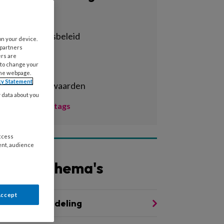
Alle tags
achterstandsbeleid
on your device.
 partners
activiteiten
ers are
 to change your
adhd
the webpage.
cy Statement
arbeidsvoorwaarden
y data about you
Toon meer tags
access
ent, audience
Andere thema's
Accept
indermishandeling