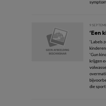
symptome
9 SEPTEM
‘Een k
‘Labels 
kinderen
‘Gun kin
krijgen 
volwasse
overmatig
bijvoorb
die sport