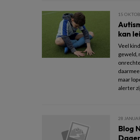
15 OKTOB
Autis
kan le
Veel kin
geweld, m
onrechte
daarmee 
maar lop
alerter z
28 JANUAR
Blog N
Dagen