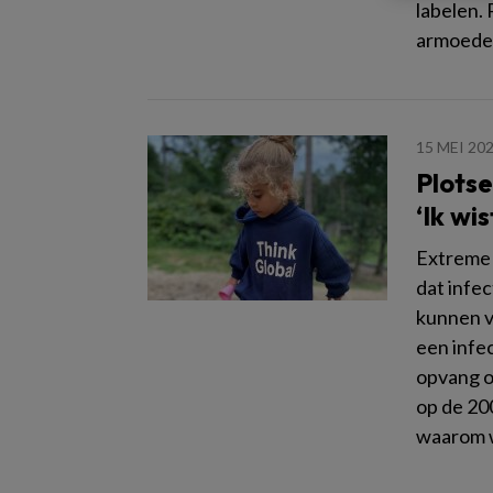
labelen. 
armoedeb
15 MEI 20
Plotse
‘Ik wis
Extreme b
dat infec
kunnen v
een infec
opvang o
op de 20
waarom w