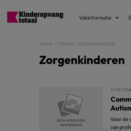
Vakinformatie
E
Kinderopvangtot
HOME
»
THEMA'S
»
ZORGENKINDEREN
Zorgenkinderen
15 DECEM
Comme
Autis
Voor de 
van profe