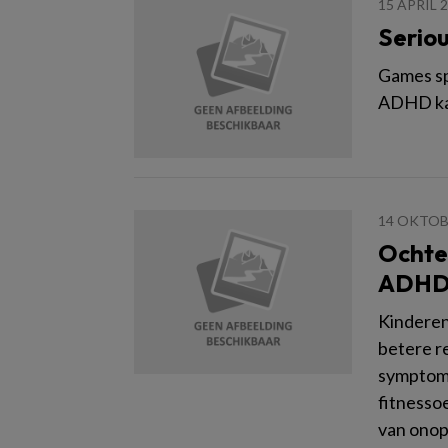
15 APRIL 
Serio
Games sp
ADHD kan
14 OKTOB
Ochte
ADH
Kinderen
betere r
symptome
fitnesso
van onop