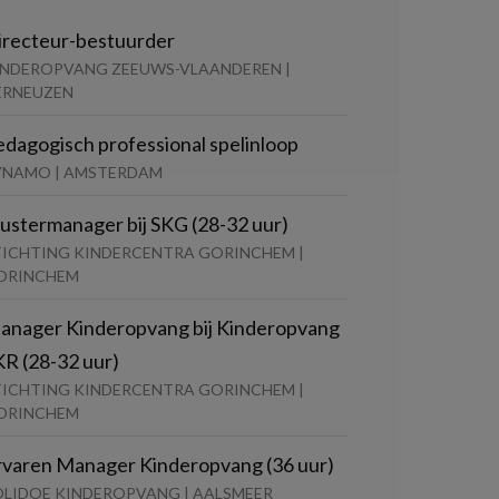
irecteur-bestuurder
INDEROPVANG ZEEUWS-VLAANDEREN |
ERNEUZEN
edagogisch professional spelinloop
YNAMO | AMSTERDAM
lustermanager bij SKG (28-32 uur)
TICHTING KINDERCENTRA GORINCHEM |
ORINCHEM
anager Kinderopvang bij Kinderopvang
KR (28-32 uur)
TICHTING KINDERCENTRA GORINCHEM |
ORINCHEM
rvaren Manager Kinderopvang (36 uur)
OLIDOE KINDEROPVANG | AALSMEER