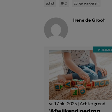
adhd
IKC
zorgenkinderen
Irene de Groot
vr 17 okt 2025 | Achtergrond
‘Afwijkend gedrag