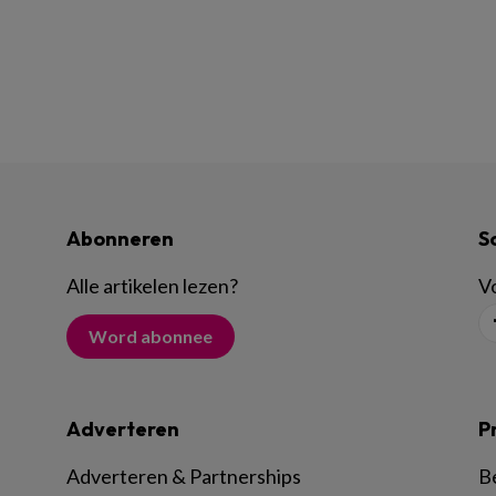
Abonneren
S
Alle artikelen lezen
?
Vo
Word abonnee
Adverteren
P
Adverteren & Partnerships
B