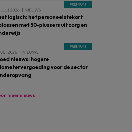
 JULI 2026
NIEUWS
est logisch: het personeelstekort
plossen met 50-plussers uit zorg en
nderwijs
JULI 2026
NIEUWS
oed nieuws: hogere
ilometervergoeding voor de sector
inderopvang
oon meer nieuws