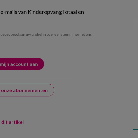
 e-mails van KinderopvangTotaal en
oegevoegd aan uw profiel in overeenstemming met ons
er onze abonnementen
 dit artikel