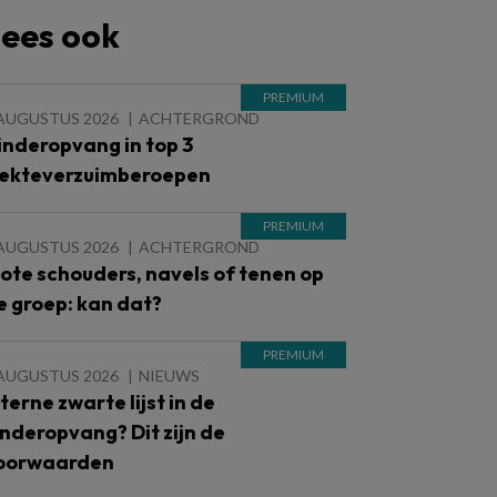
ees ook
 AUGUSTUS 2026
ACHTERGROND
inderopvang in top 3
iekteverzuimberoepen
 AUGUSTUS 2026
ACHTERGROND
lote schouders, navels of tenen op
e groep: kan dat?
 AUGUSTUS 2026
NIEUWS
nterne zwarte lijst in de
inderopvang? Dit zijn de
oorwaarden