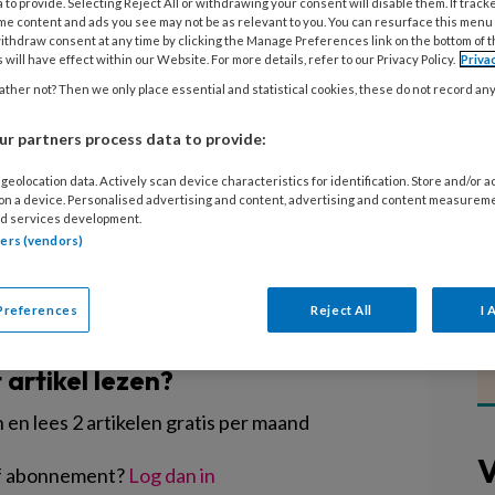
van de campagne ‘Gun kinderen hun
 to provide. Selecting Reject All or withdrawing your consent will disable them. If track
me content and ads you see may not be as relevant to you. You can resurface this menu
deren krijgen een label opgeplakt. De
ithdraw consent at any time by clicking the Manage Preferences link on the bottom of 
 will have effect within our Website. For more details, refer to our Privacy Policy.
Priva
bewust maken van de keerzijde van
ther not? Then we only place essential and statistical cookies, these do not record an
els. Een kind met een label is
ntie die ADHD'er en daarna pas die
r partners process data to provide:
geolocation data. Actively scan device characteristics for identification. Store and/or 
 on a device. Personalised advertising and content, advertising and content measurem
d services development.
tners (vendors)
Preferences
Reject All
I 
EGISTREREN
t artikel lezen?
en lees 2 artikelen gratis per maand
V
of abonnement?
Log dan in