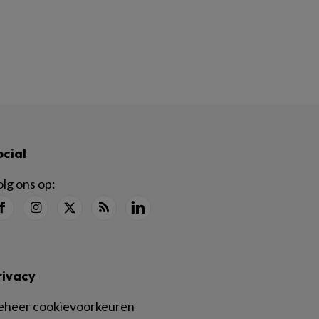
ocial
lg ons op:
rivacy
eheer cookievoorkeuren