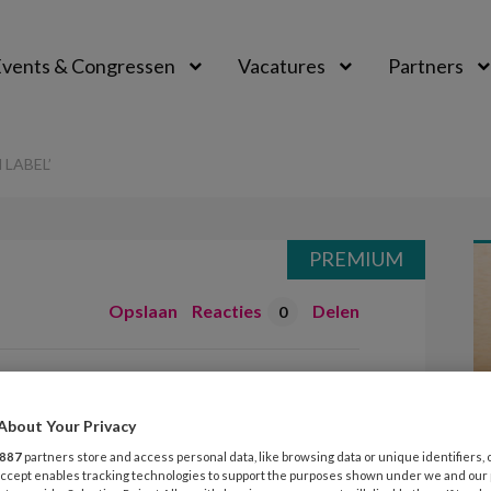
vents & Congressen
Vacatures
Partners
aal
 LABEL’
PREMIUM
Opslaan
Reacties
Delen
0
er dan een label’
About Your Privacy
maatschappij dan over de kinderen’,
887
partners store and access personal data, like browsing data or unique identifiers, 
 Accept enables tracking technologies to support the purposes shown under we and our