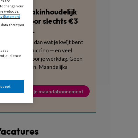
ers are
 to change your
Blijf vakinhoudelijk
the webpage.
cy Statement
scherp voor slechts €3
y data about you
per week.
Dat is minder dan wat je kwijt bent
aan een cappuccino — en veel
access
ent, audience
voedzamer voor je werkdag. Geen
verplichtingen. Maandelijks
opzegbaar.
Accept
Activeer mijn maandabonnement
acatures