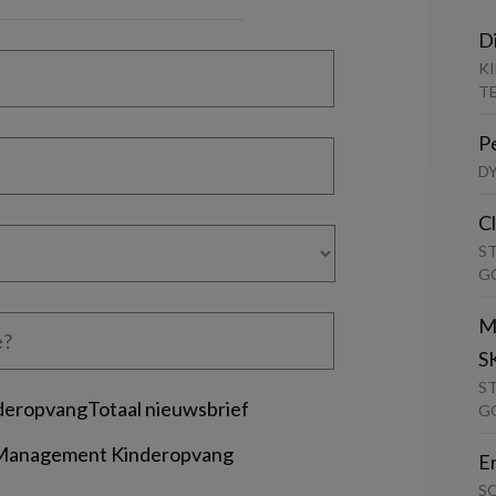
D
K
T
P
D
C
S
G
M
S
S
deropvangTotaal nieuwsbrief
G
 Management Kinderopvang
E
S