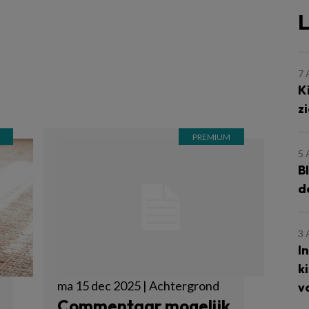
L
7
K
z
5
B
d
3
I
k
ma 15 dec 2025 | Achtergrond
v
Commentaar mogelijk