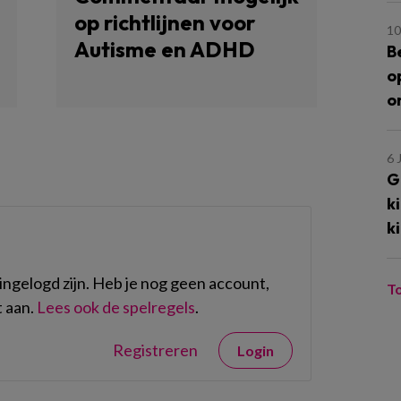
op richtlijnen voor
10
Autisme en ADHD
B
o
o
6 
G
k
k
ngelogd zijn. Heb je nog geen account,
T
 aan.
Lees ook de spelregels
.
Registreren
Login