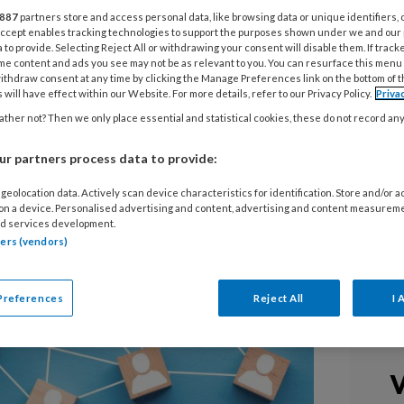
887
partners store and access personal data, like browsing data or unique identifiers, 
 Accept enables tracking technologies to support the purposes shown under we and our
nderopvang en in het onderwijs is
 to provide. Selecting Reject All or withdrawing your consent will disable them. If track
me content and ads you see may not be as relevant to you. You can resurface this menu
werken beide samen in kindcentra en
ithdraw consent at any time by clicking the Manage Preferences link on the bottom of 
 will have effect within our Website. For more details, refer to our Privacy Policy.
Priva
 overleggen, samen werken en samen
ther not? Then we only place essential and statistical cookies, these do not record an
twerk Kindcentra heeft een
eggenschap hiervoor gemaakt.
r partners process data to provide:
geolocation data. Actively scan device characteristics for identification. Store and/or 
 on a device. Personalised advertising and content, advertising and content measurem
d services development.
tners (vendors)
Preferences
Reject All
I 
V