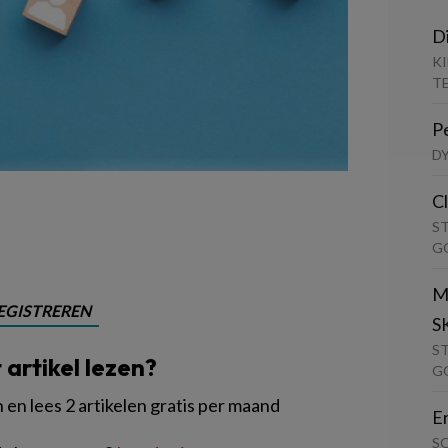
D
K
T
P
D
C
S
G
M
EGISTREREN
S
S
t artikel lezen?
G
en lees 2 artikelen gratis per maand
E
S