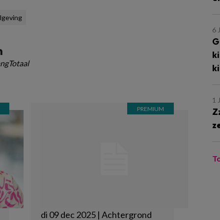
lgeving
6 
G
m
k
ngTotaal
k
1 
Z
z
T
di 09 dec 2025 | Achtergrond