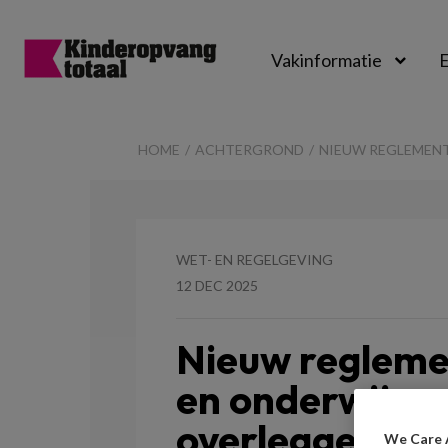
Vakinformatie
E
Kinderopvangtot
HOME
ACHTERGROND
NIEUW REGLEMENT
WET- EN REGELGEVING
12 DEC 2025
Nieuw regleme
en onderwijs:
overleggen en 
We Care 