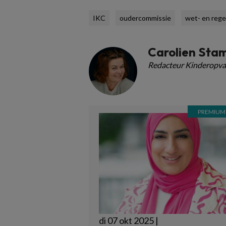
IKC
oudercommissie
wet- en rege
Carolien Sta
Redacteur Kinderopva
di 07 okt 2025 |