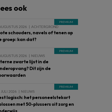
ees ook
 AUGUSTUS 2026
ACHTERGROND
lote schouders, navels of tenen op
e groep: kan dat?
 AUGUSTUS 2026
NIEUWS
nterne zwarte lijst in de
inderopvang? Dit zijn de
oorwaarden
 JULI 2026
NIEUWS
est logisch: het personeelstekort
plossen met 50-plussers uit zorg en
nderwijs