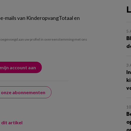
L
 e-mails van KinderopvangTotaal en
5
B
oegevoegd aan uw profiel in overeenstemming met ons
d
3
I
k
v
er onze abonnementen
10
B
o
 dit artikel
o