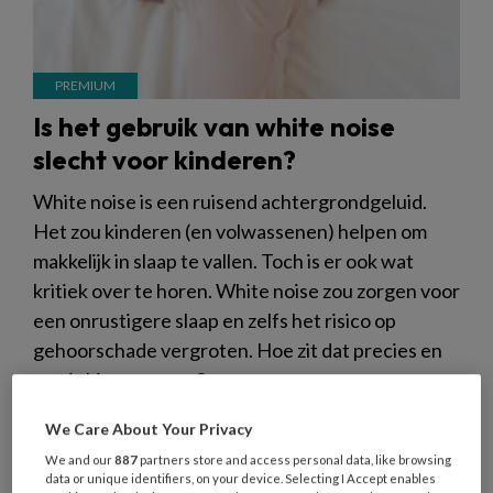
Is het gebruik van white noise
slecht voor kinderen?
White noise is een ruisend achtergrondgeluid.
Het zou kinderen (en volwassenen) helpen om
makkelijk in slaap te vallen. Toch is er ook wat
kritiek over te horen. White noise zou zorgen voor
een onrustigere slaap en zelfs het risico op
gehoorschade vergroten. Hoe zit dat precies en
wat is hiervan waar?
We Care About Your Privacy
We and our
887
partners store and access personal data, like browsing
data or unique identifiers, on your device. Selecting I Accept enables