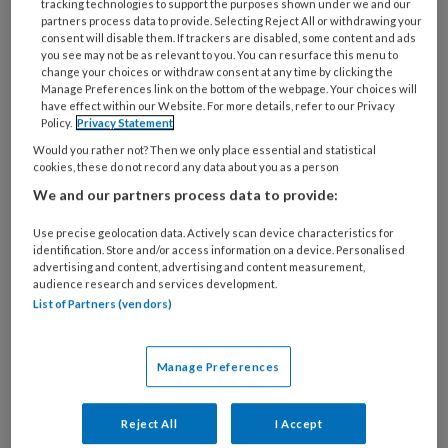
tracking technologies to support the purposes shown under we and our
20 MAART 2026
NIEUWS
PEDAGOGISCH
partners process data to provide. Selecting Reject All or withdrawing your
PROFESSIONAL
consent will disable them. If trackers are disabled, some content and ads
you see may not be as relevant to you. You can resurface this menu to
change your choices or withdraw consent at any time by clicking the
Manage Preferences link on the bottom of the webpage. Your choices will
have effect within our Website. For more details, refer to our Privacy
Policy.
Privacy Statement
Would you rather not? Then we only place essential and statistical
cookies, these do not record any data about you as a person
We and our partners process data to provide:
Use precise geolocation data. Actively scan device characteristics for
identification. Store and/or access information on a device. Personalised
advertising and content, advertising and content measurement,
audience research and services development.
List of Partners (vendors)
Roseriet Beijers: ‘Kinderen gaan te
Manage Preferences
jong naar kinderopvang en de
wenperiode moet anders’
Reject All
I Accept
De wenperiode op de kinderopvang moet