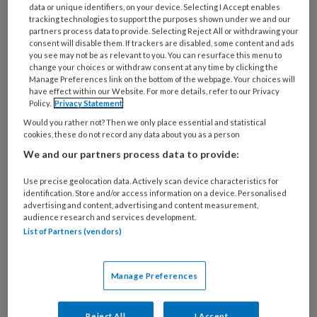
data or unique identifiers, on your device. Selecting I Accept enables
kinderopvang kom je allerlei feestdagen vanuit
tracking technologies to support the purposes shown under we and our
partners process data to provide. Selecting Reject All or withdrawing your
verschillende geloven tegen. Al die religies en
consent will disable them. If trackers are disabled, some content and ads
verschillend achtergronden zijn leuk, maar hoe
you see may not be as relevant to you. You can resurface this menu to
change your choices or withdraw consent at any time by clicking the
zorg je dat elk kind zich gezien, gerespecteerd en
Manage Preferences link on the bottom of the webpage. Your choices will
have effect within our Website. For more details, refer to our Privacy
welkom voelt ongeacht achtergrond of geloof?
Policy.
Privacy Statement
Would you rather not? Then we only place essential and statistical
cookies, these do not record any data about you as a person
We and our partners process data to provide:
6 OKTOBER 2025
NIEUWS
OUDERS
Use precise geolocation data. Actively scan device characteristics for
identification. Store and/or access information on a device. Personalised
advertising and content, advertising and content measurement,
audience research and services development.
List of Partners (vendors)
Manage Preferences
Reject All
I Accept