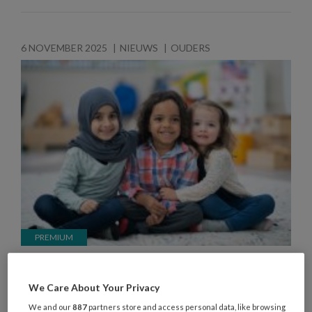
6 NOVEMBER 2025
NIEUWS
OUDERS
Religie in de kinderopvang: hoe ga
je daarmee om?
We Care About Your Privacy
We and our
887
partners store and access personal data, like browsing
Kerst, Suikerfeest, Divali en Chanoeka. In de