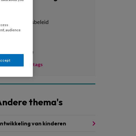
Alle tags
achterstandsbeleid
access
ent, audience
activiteiten
adhd
administratie
Accept
Toon meer tags
Andere thema's
ntwikkeling van kinderen