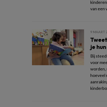
kinderen
van een 
9 MAART 
Tweeta
je hun
Bij stee
voor mee
worden, 
hoeveel r
aanrakin
kinderbo