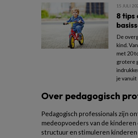
15 JULI 20
8 tips
basiss
De overg
kind. Va
met 20 t
grotere 
indrukken
je vanui
Over pedagogisch pro
Pedagogisch professionals zijn ont
medeopvoeders van de kinderen op
structuur en stimuleren kinderen