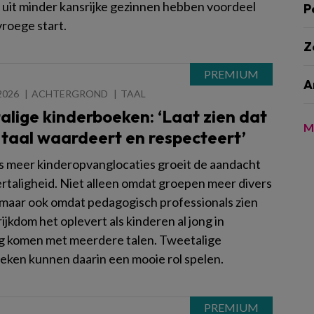
 uit minder kansrijke gezinnen hebben voordeel
P
vroege start.
Z
A
2026
ACHTERGROND
TAAL
lige kinderboeken: ‘Laat zien dat
M
 taal waardeert en respecteert’
ds meer kinderopvanglocaties groeit de aandacht
rtaligheid. Niet alleen omdat groepen meer divers
maar ook omdat pedagogisch professionals zien
ijkdom het oplevert als kinderen al jong in
g komen met meerdere talen. Tweetalige
eken kunnen daarin een mooie rol spelen.