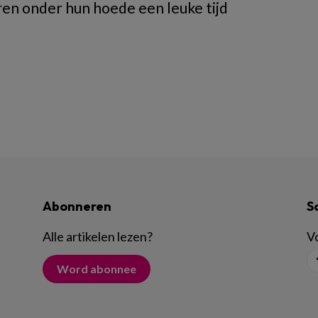
eren onder hun hoede een leuke tijd
Abonneren
S
Alle artikelen lezen
?
Vo
Word abonnee