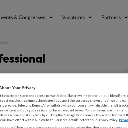
vents & Congressen
Vacatures
Partners
aal
ONAL
fessional
About Your Privacy
026
NIEUWS
TOEZICHT KINDEROPVANG
me in ‘hardhandige handelingen,
889
partners store and access personal data, like browsing data or unique identifiers, 
 Accept enables tracking technologies to support the purposes shown under we and our
ren en duwen en trekken’
 to provide. Selecting Reject All or withdrawing your consent will disable them. If track
me content and ads you see may not be as relevant to you. You can resurface this menu
ithdraw consent at any time by clicking the Manage Preferences link on the bottom of 
der telde de Vertrouwensinspectie zoveel
 will have effect within our Website. For more details, refer to our Privacy Policy.
Priva
 over psychisch geweld als in 2025: het waren er
ther not? Then we only place essential and statistical cookies, these do not record an