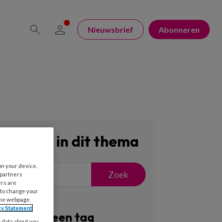
Nieuwsbrief
Abonneren
Zoeken in dit thema
on your device.
Zoek
 partners
ers are
 to change your
the webpage.
cy Statement
Filter op een tag
y data about you