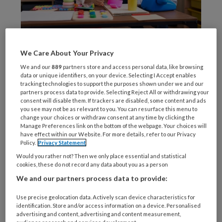
Beeld: Krakenimages.com / stock.adobe.com
We Care About Your Privacy
De
We and our
889
partners store and access personal data, like browsing
data or unique identifiers, on your device. Selecting I Accept enables
tracking technologies to support the purposes shown under we and our
partners process data to provide. Selecting Reject All or withdrawing your
consent will disable them. If trackers are disabled, some content and ads
REGISTREREN
you see may not be as relevant to you. You can resurface this menu to
change your choices or withdraw consent at any time by clicking the
Manage Preferences link on the bottom of the webpage. Your choices will
Wil je dit artikel lezen?
have effect within our Website. For more details, refer to our Privacy
Policy.
Privacy Statement
Maak gratis een account aan en lees 2
Would you rather not? Then we only place essential and statistical
cookies, these do not record any data about you as a person
artikelen gratis per maand
We and our partners process data to provide:
Al een account of abonnement?
Log dan in
Use precise geolocation data. Actively scan device characteristics for
identification. Store and/or access information on a device. Personalised
advertising and content, advertising and content measurement,