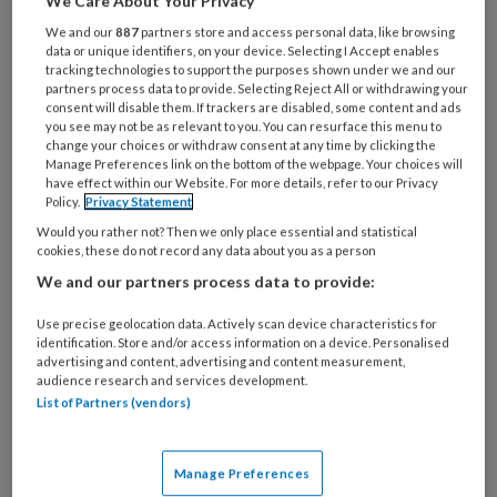
We Care About Your Privacy
woon-werkverkeer wordt verhoogd voor de
We and our
887
partners store and access personal data, like browsing
data or unique identifiers, on your device. Selecting I Accept enables
sector kinderopvang. Deze tussentijdse wijziging
tracking technologies to support the purposes shown under we and our
is op 1 juli ingegaan. We vroegen in een poll hoe
partners process data to provide. Selecting Reject All or withdrawing your
consent will disable them. If trackers are disabled, some content and ads
jullie naar werk gaan: 56% klikte op 'auto'.
you see may not be as relevant to you. You can resurface this menu to
change your choices or withdraw consent at any time by clicking the
Manage Preferences link on the bottom of the webpage. Your choices will
have effect within our Website. For more details, refer to our Privacy
Policy.
Privacy Statement
Would you rather not? Then we only place essential and statistical
1 JULI 2026
NIEUWS
ZZP'ERS
cookies, these do not record any data about you as a person
We and our partners process data to provide:
Use precise geolocation data. Actively scan device characteristics for
identification. Store and/or access information on a device. Personalised
advertising and content, advertising and content measurement,
audience research and services development.
List of Partners (vendors)
Manage Preferences