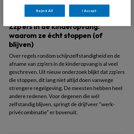
Reject All
I Accept
Zzp’ers in de kinderopvang:
waarom ze écht stoppen (of
blijven)
Over regels rondom schijnzelfstandigheid en de
afname van zzp'ers in de kinderopvang is al veel
geschreven. Uit nieuw onderzoek blijkt dat zzp'ers
die stoppen, dit lang niet altijd doen vanwege
strengere regelgeving. De meesten hebben heel
andere redenen. Voor degenen die wél
zelfstandig blijven, springt de drijfveer "werk-
privécombinatie" er bovenuit.