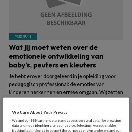
Wat jij moet weten over de
emotionele ontwikkeling van
baby’s, peuters en kleuters
Je hebt erover doorgeleerd in je opleiding voor
pedagogisch professional: de emoties van
kinderen herkennen en ermee omgaan. Wij zetten
kort op een rij wat belangrijk is. Hoe communiceer
jij met de kinderen op de babygroep, met de
We Care About Your Privacy
peuters en met de kleuters?
We and our
889
partners store and access personal data, like browsing
data or unique identifiers, on your device. Selecting I Accept enables
tracking technologies to support the purposes shown under we and our