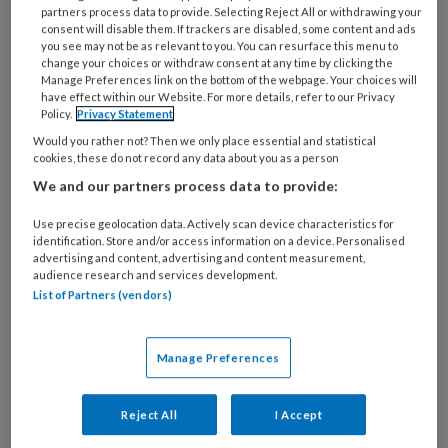
partners process data to provide. Selecting Reject All or withdrawing your
consent will disable them. If trackers are disabled, some content and ads
you see may not be as relevant to you. You can resurface this menu to
change your choices or withdraw consent at any time by clicking the
23 APRIL 2025
ACHTERGROND
GEZONDHEID
Manage Preferences link on the bottom of the webpage. Your choices will
have effect within our Website. For more details, refer to our Privacy
Policy.
Privacy Statement
Would you rather not? Then we only place essential and statistical
cookies, these do not record any data about you as a person
We and our partners process data to provide:
Use precise geolocation data. Actively scan device characteristics for
identification. Store and/or access information on a device. Personalised
advertising and content, advertising and content measurement,
audience research and services development.
List of Partners (vendors)
Manage Preferences
10 tips om op de juiste manier te
tillen
Reject All
I Accept
In de kinderopvang til je soms wat af. Baby’s en