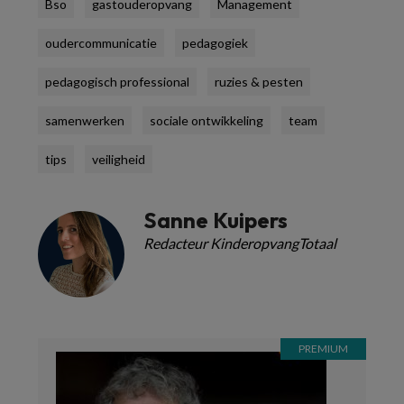
Bso
gastouderopvang
Management
oudercommunicatie
pedagogiek
pedagogisch professional
ruzies & pesten
samenwerken
sociale ontwikkeling
team
tips
veiligheid
Sanne Kuipers
Redacteur KinderopvangTotaal