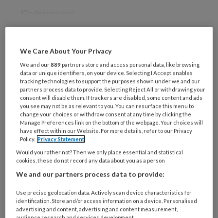
Kinderopvang
We Care About Your Privacy
REGISTREREN
We and our
889
partners store and access personal data, like browsing
data or unique identifiers, on your device. Selecting I Accept enables
Wil je dit artikel lezen?
tracking technologies to support the purposes shown under we and our
partners process data to provide. Selecting Reject All or withdrawing your
consent will disable them. If trackers are disabled, some content and ads
Maak gratis een account aan en lees 2
you see may not be as relevant to you. You can resurface this menu to
artikelen gratis per maand
change your choices or withdraw consent at any time by clicking the
Manage Preferences link on the bottom of the webpage. Your choices will
have effect within our Website. For more details, refer to our Privacy
Al een account of abonnement?
Log dan in
Policy.
Privacy Statement
Would you rather not? Then we only place essential and statistical
cookies, these do not record any data about you as a person
Wat
We and our partners process data to provide:
is
je
Use precise geolocation data. Actively scan device characteristics for
e-
identification. Store and/or access information on a device. Personalised
Kies
advertising and content, advertising and content measurement,
mailadres?
je
audience research and services development.