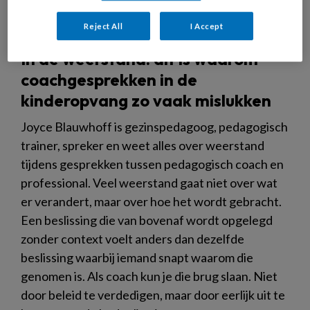
Reject All
I Accept
In de weerstand: dit is waarom
coachgesprekken in de
kinderopvang zo vaak mislukken
Joyce Blauwhoff is gezinspedagoog, pedagogisch
trainer, spreker en weet alles over weerstand
tijdens gesprekken tussen pedagogisch coach en
professional. Veel weerstand gaat niet over wat
er verandert, maar over hoe het wordt gebracht.
Een beslissing die van bovenaf wordt opgelegd
zonder context voelt anders dan dezelfde
beslissing waarbij iemand snapt waarom die
genomen is. Als coach kun je die brug slaan. Niet
door beleid te verdedigen, maar door eerlijk uit te