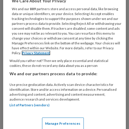
We Care About Your Privacy
leven als bedrijfsjurist arbeidsrecht bij een
We and our
889
partners store and access personal data, like browsing
containeroverslagbedrijf gewerkt te hebben, wil
data or unique identifiers, on your device. Selecting I Accept enables
tracking technologies to support the purposes shown under we and our
ze nu iets betekenen voor Rotterdamse kinderen
partners process data to provide. Selecting Reject All or withdrawing your
die een steuntje in de rug kunnen gebruiken.
consent will disable them. If trackers are disabled, some content and ads
you see may not be as relevant to you. You can resurface this menu to
change your choices or withdraw consent at any time by clicking the
Manage Preferences link on the bottom of the webpage. Your choices will
have effect within our Website. For more details, refer to our Privacy
Policy.
Privacy Statement
Would you rather not? Then we only place essential and statistical
23 MAART 2026
NIEUWS
SAMENWERKEN
cookies, these do not record any data about you as a person
We and our partners process data to provide:
Use precise geolocation data. Actively scan device characteristics for
identification. Store and/or access information on a device. Personalised
advertising and content, advertising and content measurement,
audience research and services development.
List of Partners (vendors)
Manage Preferences