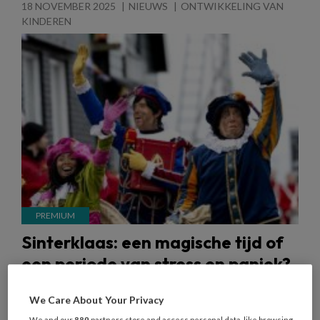
18 NOVEMBER 2025
NIEUWS
ONTWIKKELING VAN
KINDEREN
Sinterklaas: een magische tijd of
een periode van stress en paniek?
Kijken naar het Sinterklaasjournaal, pepernoten
We Care About Your Privacy
eten en je schoen zetten. Sommige pedagogisch
We and our
889
partners store and access personal data, like browsing