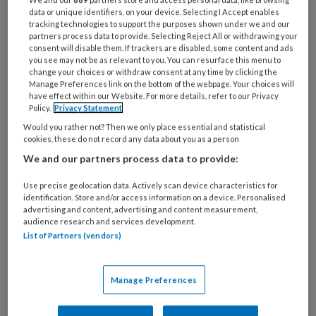
professionals genieten enorm van de gezellige
data or unique identifiers, on your device. Selecting I Accept enables
tracking technologies to support the purposes shown under we and our
chaos die de goedheiligman met zich meebrengt.
partners process data to provide. Selecting Reject All or withdrawing your
Anderen kijken er juist tegenop. Hoe ervaren jullie
consent will disable them. If trackers are disabled, some content and ads
you see may not be as relevant to you. You can resurface this menu to
deze Sinterklaasperiode?
change your choices or withdraw consent at any time by clicking the
Manage Preferences link on the bottom of the webpage. Your choices will
have effect within our Website. For more details, refer to our Privacy
Policy.
Privacy Statement
Would you rather not? Then we only place essential and statistical
cookies, these do not record any data about you as a person
9 SEPTEMBER 2025
NIEUWS
GEZONDHEID
We and our partners process data to provide:
Use precise geolocation data. Actively scan device characteristics for
identification. Store and/or access information on a device. Personalised
advertising and content, advertising and content measurement,
audience research and services development.
List of Partners (vendors)
Manage Preferences