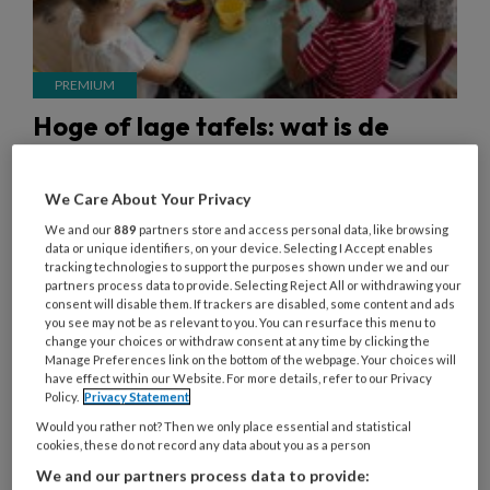
Hoge of lage tafels: wat is de
beste keuze in de kinderopvang?
Lage tafels waren in de kinderopvang jarenlang
We Care About Your Privacy
de norm. Kinderen schoven zelf hun stoeltje aan.
We and our
889
partners store and access personal data, like browsing
data or unique identifiers, on your device. Selecting I Accept enables
Totdat hoge tafels hun intrede deden. Maar wat is
tracking technologies to support the purposes shown under we and our
eigenlijk beter voor het kind? En is dat
partners process data to provide. Selecting Reject All or withdrawing your
consent will disable them. If trackers are disabled, some content and ads
vanzelfsprekend ook goed voor de pedagogisch
you see may not be as relevant to you. You can resurface this menu to
change your choices or withdraw consent at any time by clicking the
professional?
Manage Preferences link on the bottom of the webpage. Your choices will
have effect within our Website. For more details, refer to our Privacy
Policy.
Privacy Statement
Would you rather not? Then we only place essential and statistical
cookies, these do not record any data about you as a person
We and our partners process data to provide:
31 MEI 2025
ACHTERGROND
GEZONDHEID