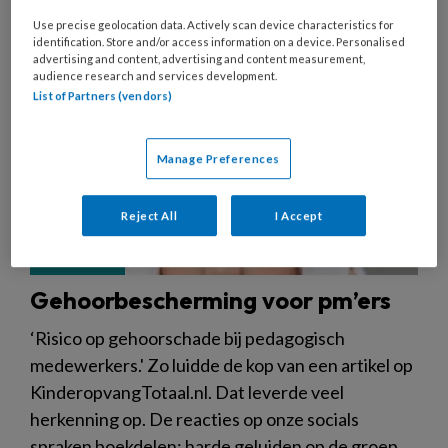
Use precise geolocation data. Actively scan device characteristics for
identification. Store and/or access information on a device. Personalised
advertising and content, advertising and content measurement,
audience research and services development.
List of Partners (vendors)
Manage Preferences
Reject All
I Accept
Gehoorbescherming voor pm’ers
‘Risico op gehoorschade bij pedagogisch
medewerkers.' Zo luidde de kop van een artikel op
KinderopvangTotaal.nl. Dat leverde veel
herkenning op. De reacties op onze socials
spraken boekdelen: harde geluiden op de groep