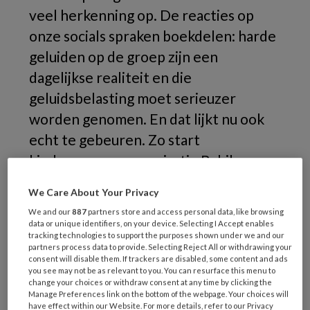
veel herkenning op. De reacties op
onze socials spraken boekdelen: harde
geluiden op de groep zijn een
dagelijkse realiteit en die
geluidsbelasting moet serieuzer
worden genomen. En dat lijkt nu ook
echt te gebeuren. Zo start
kinderopvang- organisatie Babilou
Family Nederland een pilot waarin ze
We Care About Your Privacy
onderzoeken of het geluid op de
We and our
887
partners store and access personal data, like browsing
groepen verminderd kan worden.
data or unique identifiers, on your device. Selecting I Accept enables
tracking technologies to support the purposes shown under we and our
partners process data to provide. Selecting Reject All or withdrawing your
consent will disable them. If trackers are disabled, some content and ads
you see may not be as relevant to you. You can resurface this menu to
change your choices or withdraw consent at any time by clicking the
Manage Preferences link on the bottom of the webpage. Your choices will
have effect within our Website. For more details, refer to our Privacy