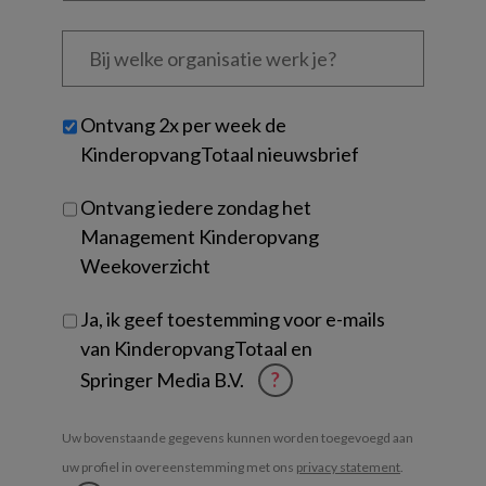
Bij
welke
organisatie
werk
Untitled
Ontvang 2x per week de
je?
KinderopvangTotaal nieuwsbrief
Ontvang iedere zondag het
Management Kinderopvang
Weekoverzicht
Ja, ik geef toestemming voor e-mails
van KinderopvangTotaal en
Springer Media B.V.
?
Uw bovenstaande gegevens kunnen worden toegevoegd aan
uw profiel in overeenstemming met ons
privacy statement
.