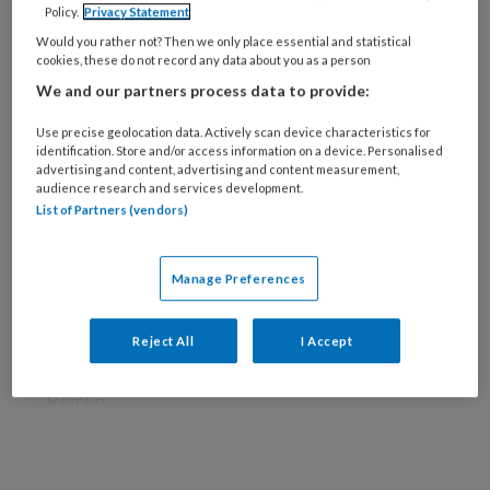
Policy.
Privacy Statement
Would you rather not? Then we only place essential and statistical
cookies, these do not record any data about you as a person
We and our partners process data to provide:
Use precise geolocation data. Actively scan device characteristics for
identification. Store and/or access information on a device. Personalised
advertising and content, advertising and content measurement,
audience research and services development.
List of Partners (vendors)
Manage Preferences
Adobestock/filistimlyanin1
Reject All
I Accept
Remko