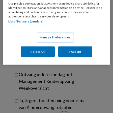
*
*
wachtwoord*
*
Use precise geolocation data. Actively scan device characteristics for
identification. Store and/or access information on a device. Personalised
Kies
advertising and content, advertising and content measurement,
audience research and services development.
je
List of Partners (vendors)
functie
*
Bij
Manage Preferences
welke
organisatie
werk
Reject All
I Accept
Untitled
Ontvang 2x per week de
je?
KinderopvangTotaal nieuwsbrief
Ontvang iedere zondag het
Management Kinderopvang
Weekoverzicht
Ja, ik geef toestemming voor e-mails
van KinderopvangTotaal en