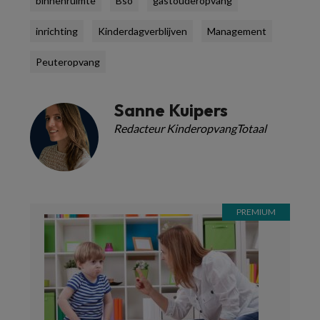
binnenruimte
Bso
gastouderopvang
inrichting
Kinderdagverblijven
Management
Peuteropvang
Sanne Kuipers
Redacteur KinderopvangTotaal