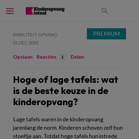
PREMIUM
KWALITEIT OPVANG
01 DEC 2025
Opslaan
Reacties
Delen
1
Hoge of lage tafels: wat
is de beste keuze in de
kinderopvang?
Lage tafels waren in de kinderopvang
jarenlang de norm. Kinderen schoven zelf hun
stoeltje aan. Totdat hoge tafels hun intrede