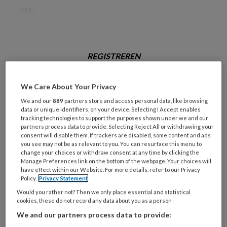
We
REGISTREREN
Wil je dit artikel lezen?
We Care About Your Privacy
We and our
889
partners store and access personal data, like browsing
Maak gratis een account aan en lees 2
data or unique identifiers, on your device. Selecting I Accept enables
artikelen gratis per maand
tracking technologies to support the purposes shown under we and our
partners process data to provide. Selecting Reject All or withdrawing your
consent will disable them. If trackers are disabled, some content and ads
Al een account of abonnement?
Log dan in
you see may not be as relevant to you. You can resurface this menu to
change your choices or withdraw consent at any time by clicking the
Manage Preferences link on the bottom of the webpage. Your choices will
have effect within our Website. For more details, refer to our Privacy
Wat
Policy.
Privacy Statement
is
Would you rather not? Then we only place essential and statistical
je
cookies, these do not record any data about you as a person
e-
Kies
We and our partners process data to provide:
mailadres?
je