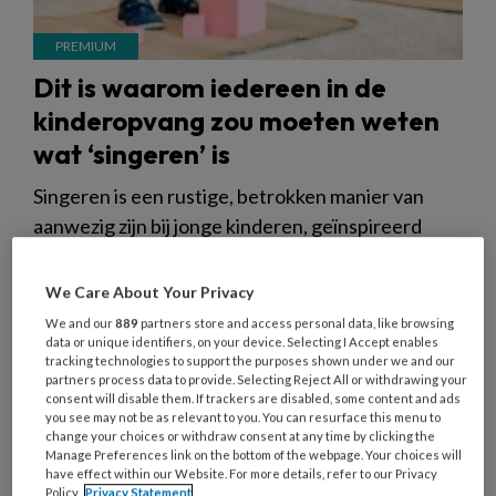
Dit is waarom iedereen in de
kinderopvang zou moeten weten
wat ‘singeren’ is
Singeren is een rustige, betrokken manier van
aanwezig zijn bij jonge kinderen, geïnspireerd
door pedagoog Elly Singer. Handig: ontdek hoe je
singeren kunt toepassen om zelfstandig spelen te
We Care About Your Privacy
stimuleren.
We and our
889
partners store and access personal data, like browsing
data or unique identifiers, on your device. Selecting I Accept enables
tracking technologies to support the purposes shown under we and our
partners process data to provide. Selecting Reject All or withdrawing your
consent will disable them. If trackers are disabled, some content and ads
you see may not be as relevant to you. You can resurface this menu to
change your choices or withdraw consent at any time by clicking the
30 DECEMBER 2024
ACHTERGROND
KWALITEIT
Manage Preferences link on the bottom of the webpage. Your choices will
OPVANG
have effect within our Website. For more details, refer to our Privacy
Policy.
Privacy Statement