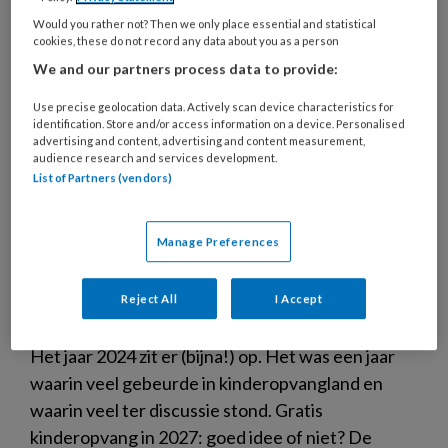
Would you rather not? Then we only place essential and statistical
cookies, these do not record any data about you as a person
We and our partners process data to provide:
Use precise geolocation data. Actively scan device characteristics for
identification. Store and/or access information on a device. Personalised
advertising and content, advertising and content measurement,
audience research and services development.
List of Partners (vendors)
Manage Preferences
Dit zijn onze best gelezen
Reject All
I Accept
artikelen van 2024
Het jaar 2024 zit er (bijna!) op. Het was een jaar
waarin veel gebeurde in kinderopvangland en
waarin veel ter discussie stond. Gratis
kinderopvang in 2027: goed idee of niet? De