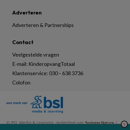
Adverteren
Adverteren & Partnerships
Contact
Veelgestelde vragen
E-mail:
KinderopvangTotaal
Klantenservice:
030 – 638 3736
Colofon
© BSL Media & Learning, onderdeel van
|
Springer Nature
X
|
|
Privacy Statement
Disclaimer
Voorwaarden