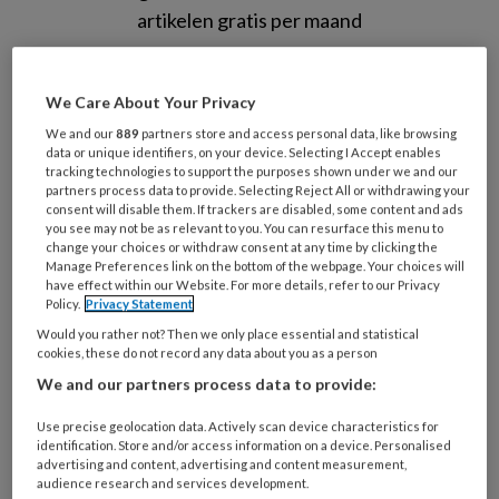
artikelen gratis per maand
Al een account of abonnement?
Log dan in
We Care About Your Privacy
We and our
889
partners store and access personal data, like browsing
Wat
data or unique identifiers, on your device. Selecting I Accept enables
is
tracking technologies to support the purposes shown under we and our
je
partners process data to provide. Selecting Reject All or withdrawing your
consent will disable them. If trackers are disabled, some content and ads
e-
Kies
you see may not be as relevant to you. You can resurface this menu to
mailadres?
change your choices or withdraw consent at any time by clicking the
je
*
*
Manage Preferences link on the bottom of the webpage. Your choices will
wachtwoord*
*
have effect within our Website. For more details, refer to our Privacy
Policy.
Privacy Statement
Kies
Would you rather not? Then we only place essential and statistical
je
cookies, these do not record any data about you as a person
functie
*
We and our partners process data to provide:
Bij
Use precise geolocation data. Actively scan device characteristics for
welke
identification. Store and/or access information on a device. Personalised
organisatie
advertising and content, advertising and content measurement,
werk
audience research and services development.
Untitled