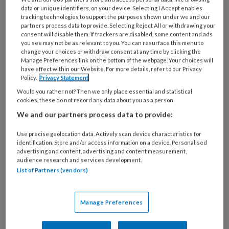
Modderdag. Spelen met water en zand kan
data or unique identifiers, on your device. Selecting I Accept enables
natuurlijk altijd, maar op Modderdag doet
tracking technologies to support the purposes shown under we and our
partners process data to provide. Selecting Reject All or withdrawing your
iedereen er een extra schepje bovenop. Wroeten
consent will disable them. If trackers are disabled, some content and ads
in de aarde of van de modderglijbaan roetsjen.
you see may not be as relevant to you. You can resurface this menu to
change your choices or withdraw consent at any time by clicking the
Inmiddels is deze dag uitgegroeid tot een jaarlijks
Manage Preferences link on the bottom of the webpage. Your choices will
have effect within our Website. For more details, refer to our Privacy
terugkerend fenomeen. Waar komt deze traditie
Policy.
Privacy Statement
eigenlijk vandaan?
Would you rather not? Then we only place essential and statistical
cookies, these do not record any data about you as a person
We and our partners process data to provide:
Use precise geolocation data. Actively scan device characteristics for
identification. Store and/or access information on a device. Personalised
10 JUNI 2026
NIEUWS
PEDAGOGISCH PROFESSIONAL
advertising and content, advertising and content measurement,
audience research and services development.
List of Partners (vendors)
Manage Preferences