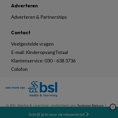
Adverteren
Adverteren & Partnerships
Contact
Veelgestelde vragen
E-mail:
KinderopvangTotaal
Klantenservice:
030 – 638 3736
Colofon
© BSL Media & Learning, onderdeel van
|
Springer Nature
X
|
|
Privacy Statement
Disclaimer
Voorwaarden
Nieuwsbrief
Schrijf je in voor de nieuwsbrief
Abonneren