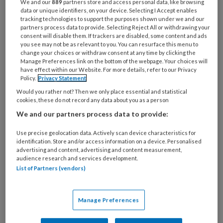
We and our
889
partners store and access personal data, like browsing
iets te leren.
data or unique identifiers, on your device. Selecting I Accept enables
tracking technologies to support the purposes shown under we and our
partners process data to provide. Selecting Reject All or withdrawing your
consent will disable them. If trackers are disabled, some content and ads
you see may not be as relevant to you. You can resurface this menu to
change your choices or withdraw consent at any time by clicking the
Manage Preferences link on the bottom of the webpage. Your choices will
have effect within our Website. For more details, refer to our Privacy
21 JANUARI 2026
ACHTERGROND
GEZONDHEID
Policy.
Privacy Statement
Would you rather not? Then we only place essential and statistical
cookies, these do not record any data about you as a person
We and our partners process data to provide:
Use precise geolocation data. Actively scan device characteristics for
identification. Store and/or access information on a device. Personalised
advertising and content, advertising and content measurement,
audience research and services development.
List of Partners (vendors)
Manage Preferences