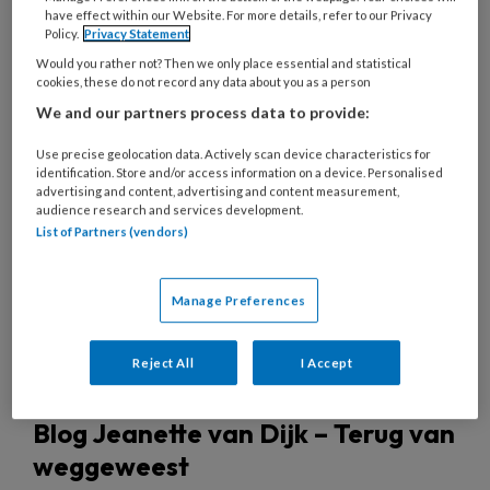
have effect within our Website. For more details, refer to our Privacy
Policy.
Privacy Statement
Would you rather not? Then we only place essential and statistical
4 SEPTEMBER 2025
BLOG
PEDAGOGISCH
cookies, these do not record any data about you as a person
PROFESSIONAL
We and our partners process data to provide:
Use precise geolocation data. Actively scan device characteristics for
identification. Store and/or access information on a device. Personalised
advertising and content, advertising and content measurement,
audience research and services development.
List of Partners (vendors)
Manage Preferences
Reject All
I Accept
Blog Jeanette van Dijk – Terug van
weggeweest