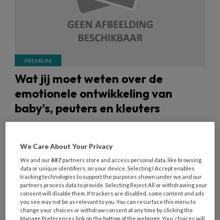
Wat jij moet weten over de
emotionele ontwikkeling van
baby’s, peuters en kleuters
Je hebt erover doorgeleerd in je opleiding voor
pedagogisch professional: de emoties van
We Care About Your Privacy
kinderen herkennen en ermee omgaan. Wij zetten
We and our
887
partners store and access personal data, like browsing
kort op een rij wat belangrijk is. Hoe communiceer
data or unique identifiers, on your device. Selecting I Accept enables
tracking technologies to support the purposes shown under we and our
jij met de kinderen op de babygroep, met de
partners process data to provide. Selecting Reject All or withdrawing your
peuters en met de kleuters?
consent will disable them. If trackers are disabled, some content and ads
you see may not be as relevant to you. You can resurface this menu to
change your choices or withdraw consent at any time by clicking the
Manage Preferences link on the bottom of the webpage. Your choices will