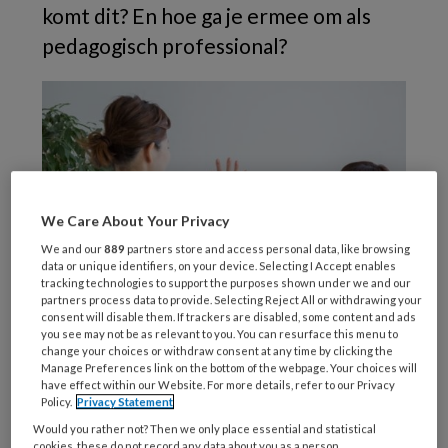
komt dit? En hoe ga je ermee om als
pedagogisch professional?
We Care About Your Privacy
We and our
889
partners store and access personal data, like browsing
data or unique identifiers, on your device. Selecting I Accept enables
tracking technologies to support the purposes shown under we and our
partners process data to provide. Selecting Reject All or withdrawing your
consent will disable them. If trackers are disabled, some content and ads
you see may not be as relevant to you. You can resurface this menu to
change your choices or withdraw consent at any time by clicking the
Manage Preferences link on the bottom of the webpage. Your choices will
have effect within our Website. For more details, refer to our Privacy
ADOBESTOCK/BURITORA
Policy.
Privacy Statement
Would you rather not? Then we only place essential and statistical
Een
cookies, these do not record any data about you as a person