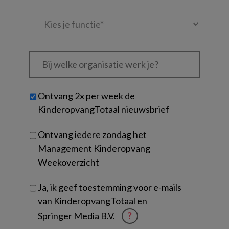
Kies
je
functie
*
Bij
welke
organisatie
werk
Untitled
Ontvang 2x per week de
je?
KinderopvangTotaal nieuwsbrief
Ontvang iedere zondag het
Management Kinderopvang
Weekoverzicht
Ja, ik geef toestemming voor e-mails
van KinderopvangTotaal en
Springer Media B.V.
?