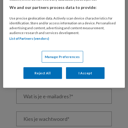
We and our partners process data to provide:
Use precise geolocation data. Actively scan device characteristics for
REGISTREREN
identification. Store and/or access information on a device. Personalised
advertising and content, advertising and content measurement,
audience research and services development.
Wil je dit artikel lezen?
List of Partners (vendors)
Maak gratis een account aan en lees 2
artikelen gratis per maand
Manage Preferences
Al een account of abonnement?
Log dan in
Reject All
I Accept
Wat
is
je
e-
Kies
mailadres?
je
*
*
wachtwoord*
*