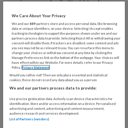
maar in zorg en onderwijs zitten juist veel ervaren
50-plussers die toe zijn aan iets nieuws. Het
We Care About Your Privacy
Ontzorgmodel Kinderopvang biedt hen een
We and our
889
partners store and access personal data, like browsing
versnelde, op maat gemaakte route naar de
data or unique identifiers, on your device. Selecting I Accept enables
groep.
tracking technologies to support the purposes shown under we and our
partners process data to provide. Selecting Reject All or withdrawing your
consent will disable them. If trackers are disabled, some content and ads
you see may not be as relevant to you. You can resurface this menu to
change your choices or withdraw consent at any time by clicking the
Manage Preferences link on the bottom of the webpage. Your choices will
have effect within our Website. For more details, refer to our Privacy
26 JUNI 2026
NIEUWS
PEDAGOGISCH PROFESSIONAL
Policy.
Privacy Statement
Would you rather not? Then we only place essential and statistical
cookies, these do not record any data about you as a person
We and our partners process data to provide:
Use precise geolocation data. Actively scan device characteristics for
identification. Store and/or access information on a device. Personalised
advertising and content, advertising and content measurement,
audience research and services development.
List of Partners (vendors)