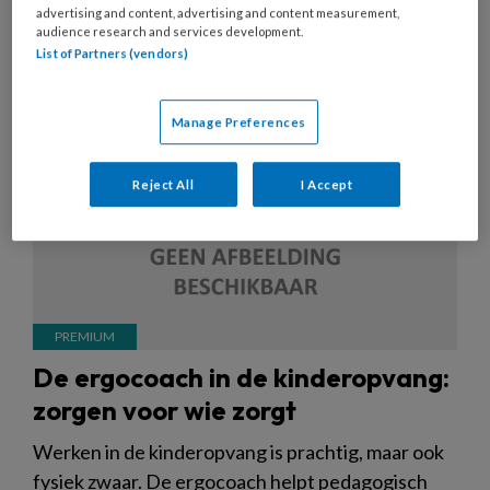
KINDEROPVANG
advertising and content, advertising and content measurement,
audience research and services development.
List of Partners (vendors)
Manage Preferences
Reject All
I Accept
De ergocoach in de kinderopvang:
zorgen voor wie zorgt
Werken in de kinderopvang is prachtig, maar ook
fysiek zwaar. De ergocoach helpt pedagogisch