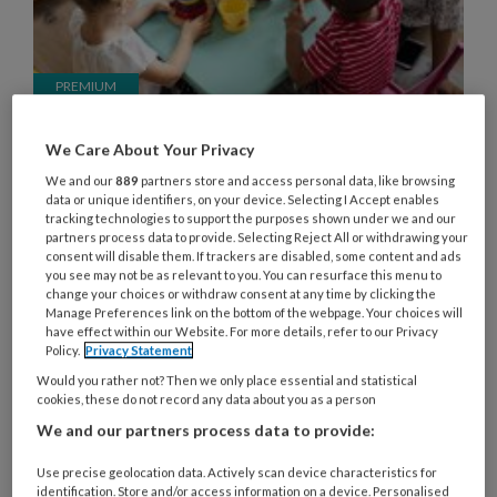
Hoge of lage tafels: wat is de
We Care About Your Privacy
beste keuze in de kinderopvang?
We and our
889
partners store and access personal data, like browsing
Lage tafels waren in de kinderopvang jarenlang
data or unique identifiers, on your device. Selecting I Accept enables
tracking technologies to support the purposes shown under we and our
de norm. Kinderen schoven zelf hun stoeltje aan.
partners process data to provide. Selecting Reject All or withdrawing your
consent will disable them. If trackers are disabled, some content and ads
Totdat hoge tafels hun intrede deden. Maar wat is
you see may not be as relevant to you. You can resurface this menu to
eigenlijk beter voor het kind? En is dat
change your choices or withdraw consent at any time by clicking the
Manage Preferences link on the bottom of the webpage. Your choices will
vanzelfsprekend ook goed voor de pedagogisch
have effect within our Website. For more details, refer to our Privacy
professional?
Policy.
Privacy Statement
Would you rather not? Then we only place essential and statistical
cookies, these do not record any data about you as a person
We and our partners process data to provide:
Use precise geolocation data. Actively scan device characteristics for
9 OKTOBER 2025
NIEUWS
GEZONDE
identification. Store and/or access information on a device. Personalised