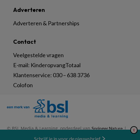
Adverteren
Adverteren & Partnerships
Contact
Veelgestelde vragen
E-mail:
KinderopvangTotaal
Klantenservice:
030 – 638 3736
Colofon
© BSL Media & Learning, onderdeel van
|
Springer Nature
X
|
|
Privacy Statement
Disclaimer
Voorwaarden
Nieuwsbrief
Schrijf je in voor de nieuwsbrief
Abonneren