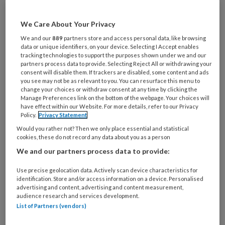
organisatie. Maar wat doen ze eigenlijk? Wat zijn
hun verantwoordelijkheden en wat is hun rol
We Care About Your Privacy
binnen de kinderopvang?
We and our
889
partners store and access personal data, like browsing
data or unique identifiers, on your device. Selecting I Accept enables
tracking technologies to support the purposes shown under we and our
partners process data to provide. Selecting Reject All or withdrawing your
consent will disable them. If trackers are disabled, some content and ads
you see may not be as relevant to you. You can resurface this menu to
change your choices or withdraw consent at any time by clicking the
16 OKTOBER 2025
NIEUWS
OUDERS
Manage Preferences link on the bottom of the webpage. Your choices will
have effect within our Website. For more details, refer to our Privacy
Policy.
Privacy Statement
Would you rather not? Then we only place essential and statistical
cookies, these do not record any data about you as a person
We and our partners process data to provide:
Use precise geolocation data. Actively scan device characteristics for
identification. Store and/or access information on a device. Personalised
advertising and content, advertising and content measurement,
audience research and services development.
List of Partners (vendors)